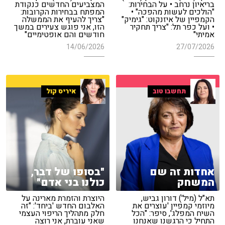
בריאיון נרחב • על הבחירות:
המצביעים החדשים כנקודת
"הולכים לעשות מהפכה" •
המפתח בבחירות הקרובות:
הקמפיין של איזנקוט: "גימיק"
"צריך להעיף את הממשלה
• ועל כפר תל: "צריך תחקיר
הזו, אני פוגש צעירים במשך
אמיתי"
חודשים והם אופטימיים"
14/06/2026
27/07/2026
תחשבו טוב
איריס קול
אחדות זה שם
"בסופו של דבר,
המשחק
כולנו בני אדם"
תא"ל (מיל') דורון גביש,
היוצרת והזמרת מארינה על
מיוזמי קמפיין 'עוצרים את
האלבום החדש 'ביחד': "זה
השיח המפלג', סיפר: "הכל
חלק מתהליך הריפוי העצמי
התחיל כי הרגשנו שאנחנו
שאני עוברת, אני רוצה