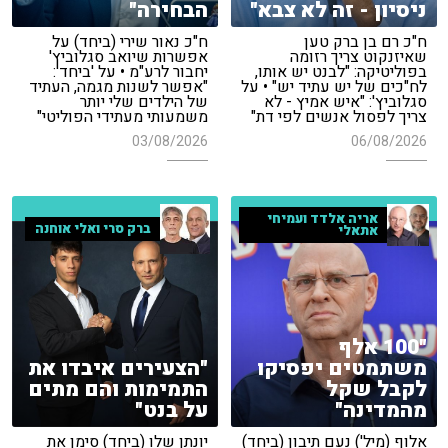
ניסיון - זה לא צבא"
הבחירה"
ח"כ רם בן ברק טען
ח"כ נאור שירי (ביחד) על
שאיזנקוט צריך רזומה
אפשרות שיואב סגלוביץ'
בפוליטיקה: "לבנט יש אותו,
יחבור לרע"מ • על 'ביחד':
לח"כים של יש עתיד יש" • על
"אפשר לשנות מגמה, העתיד
סגלוביץ': "איש אמיץ - לא
של הילדים שלי יותר
צריך לפסול אנשים לפי דת"
משמעותי מעתידי הפוליטי"
03/08/2026
06/08/2026
אריה אלדד ועמיחי
ברק סרי ואלי אוחנה
אתאלי
"100 אלף
משתמטים יפסיקו
"הצעירים איבדו את
לקבל שקל
התמימות והם מתים
מהמדינה"
על בנט"
אלוף (מיל') נעם תיבון (ביחד)
יונתן שלו (ביחד) סימן את