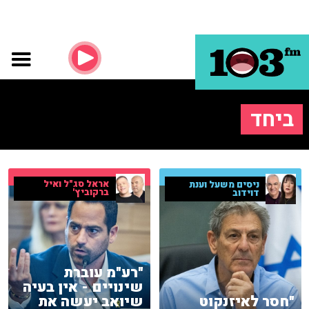
ביחד
אראל סג"ל ואיל
ניסים משעל וענת
ברקוביץ'
דוידוב
"רע"מ עוברת
שינויים - אין בעיה
"חסר לאיזנקוט
שיואב יעשה את