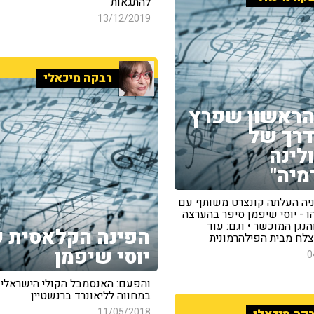
להתגאות"
13/12/2019
רבקה מיכאלי
הראשון שפרץ
רך של
לינה
יה"
ניה העלתה קונצרט משותף עם
 - יוסי שיפמן סיפר בהערצה
הנגן המוכשר • וגם: עוד
הפינה הקלאסית 
צלח מבית הפילהרמונית
יוסי שיפמן
0
והפעם: האנסמבל הקולי הישראלי
במחווה לליאונרד ברנשטיין
11/05/2018