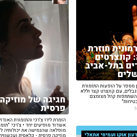
מונית חוזרת
 קונצרטים
ים בתל-אביב
שלים
ן מספר על הופעות התזמורת
גבלים, עם קונצרט קצר וללא
השתתפות קהל מצומצם:
חגיגה של מוזיקה
טיחות"
פרסית
1
הזמרת לירז צ'רכי והתזמורת האנדול
אשדוד מופיעים יחד • צ'רכי: "תזמו
מופלאה שהגמישה את יכולותיה לנ
עון אוקו ועמיחי אתאלי
מוזיקה פרסית - קלאסית ועכשווית