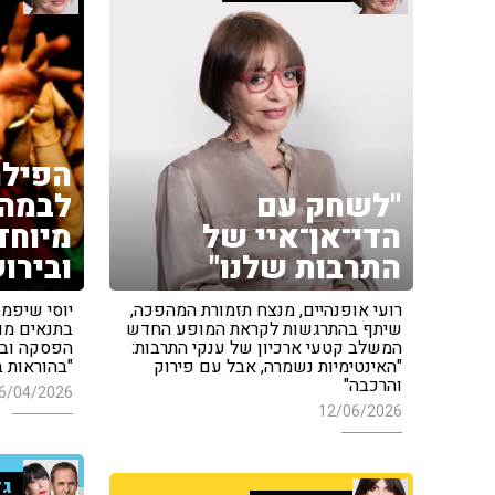
הפילר
"לשחק עם
לבמה:
הדי־אן־איי של
מיוחד
התרבות שלנו"
ובירו
רועי אופנהיים, מנצח תזמורת המהפכה,
יוסי שיפמ
שיתף בהתרגשות לקראת המופע החדש
בתנאים מו
המשלב קטעי ארכיון של ענקי התרבות:
הפסקה וב
"האינטימיות נשמרה, אבל עם פירוק
"בהוראות ב
והרכבה"
6/04/2026
12/06/2026
גד