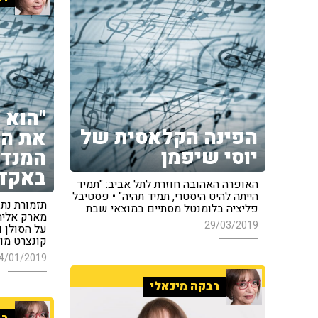
"הוא 
הפינה הקלאסית של
את הד
יוסי שיפמן
המנדו
באקדמ
האופרה האהובה חוזרת לתל אביב: "תמיד
הייתה להיט היסטרי, תמיד תהיה" • פסטיבל
תזמורת נת
פליציה בלומנטל מסתיים במוצאי שבת
מארק אליהו
29/03/2019
על הסולן ו
קונצרט מו
4/01/2019
רבקה מיכאלי