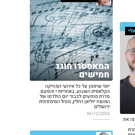
לי
המאסטרו חוגג
חמישים
יוסי שיפמן על כל אירועי המוזיקה
הקלאסית השבוע, באחריות • והפעם
סדרת מופעים לכבוד יום הולדתו של
המנצח יוליאן רחלין, מנהל הסימפונית
ירושלים
06/12/2024
נה את
מרת
שות