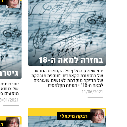
רב
בחזרה למאה ה-18
גיטרה
יוסי שיפמן המליץ על הקונצרט החדש
של התזמורת הקאמרית: "תוכנית מובהקת
של מוזיקה מוקדמת. לאנשים שעורגים
יוסי שיפמן
למאה ה-18" • הפינה הקלאסית
של צוותא ש
11/06/2021
מופעים בי
8/01/2021
רבקה מיכאלי
רב