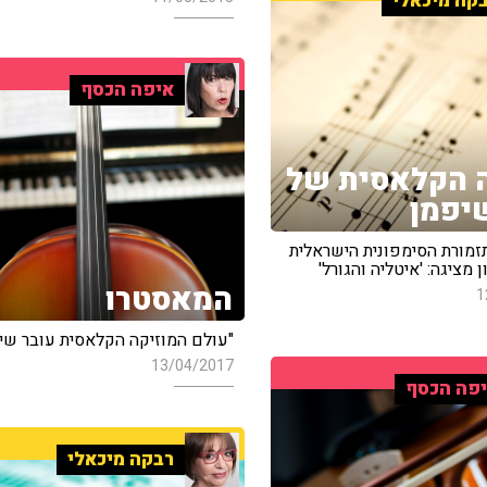
קה מיכאלי
איפה הכסף
 הקלאסית של
שיפמן
זמורת הסימפונית הישראלית
 מציגה: 'איטליה והגורל'
המאסטרו
1
"עולם המוזיקה הקלאסית עובר שינו
13/04/2017
פה הכסף
רבקה מיכאלי