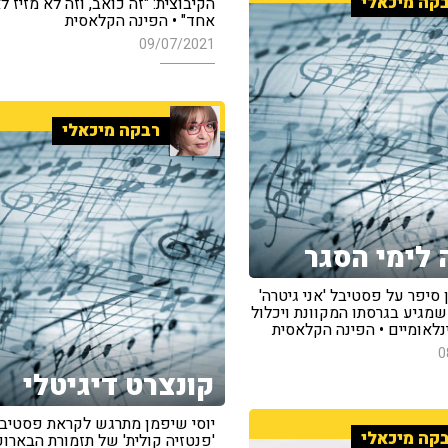
קה מיכאלי
הקיבוצית: "זה כואב, וזה לא מזיז ל
אחד" • הפינה הקלאסית
09/07/2021
רבקה מיכאלי
 לימי הסגר
 סיפר על פסטיבל 'אני גיטרה'
מגיע בגרסתו המקוונת ויכלול
נלאומיים • הפינה הקלאסית
0
קונצרט דיגיטלי
יוסי שיפמן מתרגש לקראת פסטיב
קה מיכאלי
'פנטזיה קולית' של תזמורת הבארוק