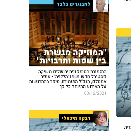
למבוגרים בלבד
"המוזיקה מגשרת
בין שפות ותרבויות"
התזמורת הסימפונית ירושלים משיקה
פסטיבל חדש ושמו 'הללויה' • עופר
אמסלם, מנכ"ל התזמורת, סיפר בהתרגשות
על האירוע המיוחד כל כך
03/12/2021
רבקה מיכאלי
רית