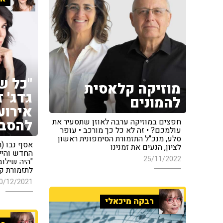
"כל ש
מוזיקה קלאסית
גדג' 
להמונים
אירו
להסבי
חפצים במוזיקה ערבה לאוזן שתסעיר את
עולמכם? • זה לא כל כך מורכב • עופר
סלע, מנכ"ל התזמורת הסימפונית ראשון
לציון, הנעים את זמנינו
החדש והייח
25/11/2022
"היה שילוב
לתזמורת ק
0/12/2021
רבקה מיכאלי