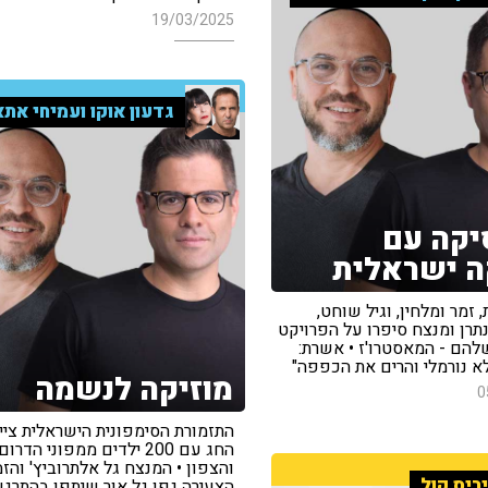
19/03/2025
גדעון אוקו ועמיחי אתא
קה עם
ה ישראלית
 זמר ומלחין, וגיל שוחט,
תרן ומנצח סיפרו על הפרויקט
להם - המאסטרו'ז • אשרת:
לא נורמלי והרים את הכפפה"
מוזיקה לנשמה
0
התזמורת הסימפונית הישראלית ציי
החג עם 200 ילדים ממפוני הדרום
והצפון • המנצח גל אלתרוביץ' והז
ריס קול
הצעירה גפן גל אור שיתפו בהתרג