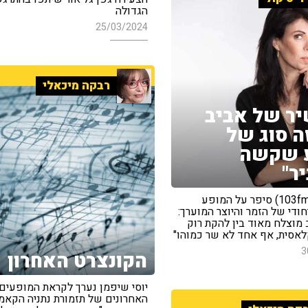
הגדולה
25/03/2024
רבקה מיכאלי
יר של אביב
זה סוג של
ע שקשה
ר"
אסף נבו (103fm) סיפר על המופע
ודי של הזמר והיוצר המוערך:
 מוצלח מאוד בין להקת רוק
לאסית, אף אחד לא שר כמוהו"
3
הקונצרט האחרון
יוסי שיפמן נערך לקראת המופעים
האחרונים של תזמורת נתניה הקאמ