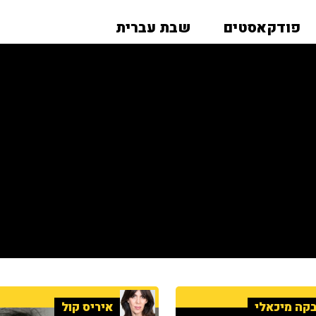
פודקאסטים
שבת עברית
קה מיכאלי
איריס קול