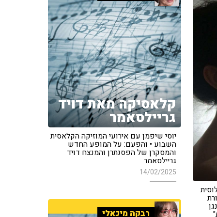
קלאסיקה מאת דויד
גריילסאמר
יוסי שיפמן עם אירועי המוזיקה הקלאסית
השבוע • והפעם: על המופע החדש
והמסקרן של הפסנתרן והמנצח דויד
גריילסאמר
14/02/2025
וסית
רת
גן
רבקה מיכאלי
"