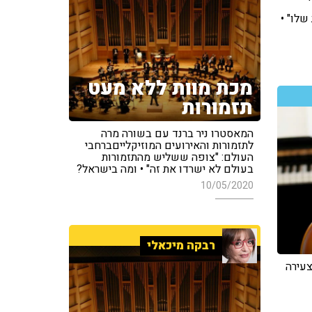
שלו" •
מכת מוות ללא מעט
תזמורות
המאסטרו ניר ברנד עם בשורה מרה
לתזמורות והאירועים המוזיקלייםברחבי
העולם: "צופה ששליש מהתזמורות
בעולם לא ישרדו את זה" • ומה בישראל?
10/05/2020
רבקה מיכאלי
צעירה