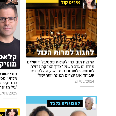
איריס קול
לחגוג למרות הכול
קלאסי
מוזיק
המנצח תום כהן לקראת פסטיבל ירושלים
מזרח ומערב השני: "צריך הצדקה גדולה
לתחושתי לשמוח בזמן הזה, וזה להוכיח
קובי אשרת,
שביחד אנו יוצרים תמונה יותר יפה"
מלחין, פסנ
21/05/2024
המוזיקלי ש
"גיל מנוע 
5/01/2025
למבוגרים בלבד
אי