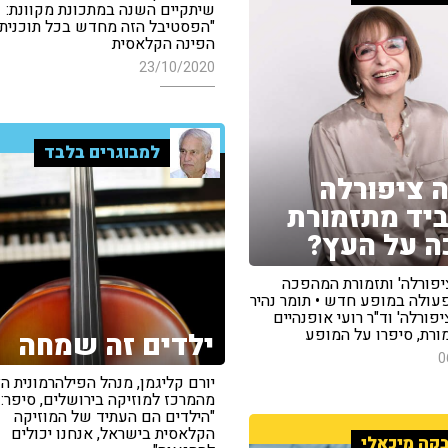
שיתקיים השנה במתכונת מקוונת:
"הפסטיבל הזה מחדש בכל תוכנית 
הפינה הקלאסית
23/10/2020
למבוגרים בלבד
 ציפורלה
יד מתזמורת
 על העץ?
יפורלה' ותזמורת המהפכה
ולה במופע חדש • תומר נהיר
פורלה' וד"ר רועי אופנהיים
ורת, סיפרו על המופע
ילדים זה שמחה
0
יורם קליגמן, מנהל הפילהרמונית ה
מהמרכז למוזיקה בירושלים, סיפר:
"הילדים הם העתיד של המוזיקה
הקלאסית בישראל, אנחנו יכולים
קה מיכאלי