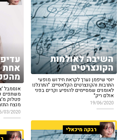
השיבה לאולמות
עדיפה
הקונצרטים
אחת ב
מהפכה
יוסי שיפמן נערך לקראת חידוש מופעי
התרבות והקונצרטים הקלאסיים: "התרגלנו
אנסמבל 'צ
לאומנים שמסיימים להופיע וקדים בפני
משתפים פע
אולם ריק"
פטלוק מ'צי
19/06/2020
מנצח התזמ
6/03/2020
רבקה מיכאלי
רב