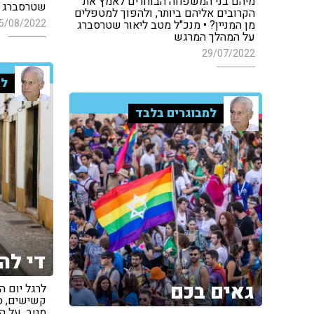
מיהם בני המשפחה הבוחרים לאמץ את
שטרסברג 
הקרובים אליהם ביותר, ולהפוך למטפלים
5/08/2022
מן המניין? • מנכ"ל מטב ליאור שטרסברג
על המהלך המרגש
29/07/2022
למ
למבוגרים בלבד
די לה
גאים בכם
לרגל יום 
קשישים, ס
מטב, על ה