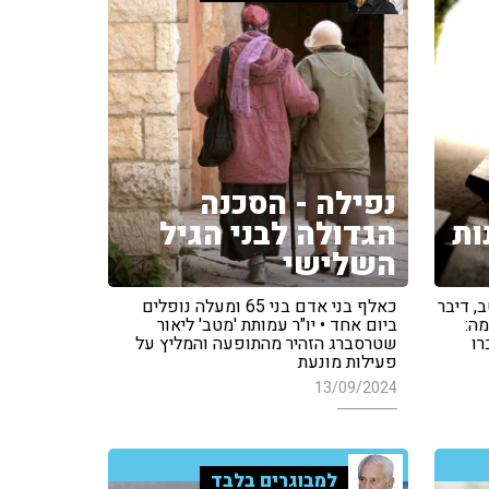
נפילה - הסכנה
ות
הגדולה לבני הגיל
השלישי
, דיבר
כאלף בני אדם בני 65 ומעלה נופלים
ה:
ביום אחד • יו"ר עמותת 'מטב' ליאור
רו
שטרסברג הזהיר מהתופעה והמליץ על
פעילות מונעת
13/09/2024
למבוגרים בלבד