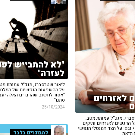
"לא להתבייש לפנ
לעזרה"
ליאור שטרסברג, מנכ"ל עמותת מטב
על ההשפעות הנפשיות של המלחמ
"אסור לחשוב שהדברים האלה יעב
 לאזרחים
סתם"
ם
25/10/2024
ברג, מנכ''ל עמותת מטב,
ל הדגשים לאזרחים ותיקים
• וגם: על הצד המנטלי הנפשי
למבוגרים בלבד
 הזאת