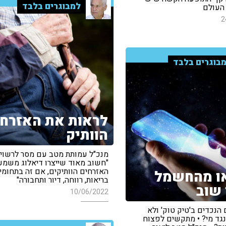
למבוגרים בלבד
 העולם
2
בוגרים בלבד
לראות את האזרח
הוותיק
מנכ"ל עמותת מטב עם מסר לרשויו
"חשוב מאוד שייצרו דיאלוג משמע
האזרחים הוותיקים, אם זה בתחומי
ו מהחשמל
בריאות, רווחה, דיור ותחבורה"
 שוב
10/06/2022
הנכדים ב'טיק טוק' ולא
נגד מי? • מתקשים לפצוח