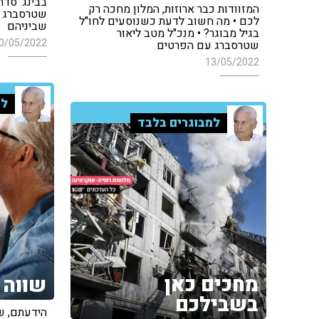
בבינג' סדר
המזוודות כבר ארוזות, המלון מחכה רק
שטרסברג על
לכם • מה חשוב לדעת כשנוסעים לחו"ל
שביניהם
בגיל מבוגר? • מנכ"ל מטב ליאור
0/05/2022
שטרסברג עם הפרטים
13/05/2022
למ
למבוגרים בלבד
מחכים כאן
שווה 
בשבילכם
הידעתם, שכ