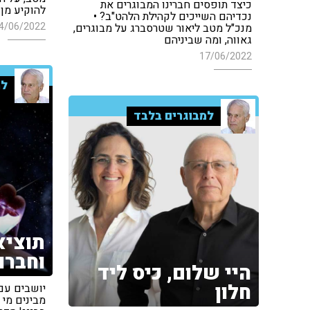
כיצד תופסים חברינו המבוגרים את
להוקיע מן
נכדיהם השייכים לקהילת הלהט"ב? •
4/06/2022
מנכ"ל מטב ליאור שטרסברג על מבוגרים,
גאווה, ומה שביניהם
17/06/2022
למ
למבוגרים בלבד
תוציא
וחברו
היי שלום, כיס ליד
חלון
יושבים עם 
מבינים מי 