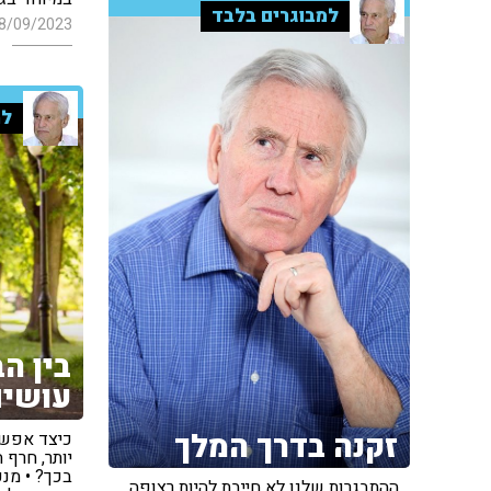
למבוגרים בלבד
8/09/2023
למ
בין ה
עושים
זקנה בדרך המלך
כיצד אפשר 
יותר, חרף
בכך? • מנ
ההתבגרות שלנו לא חייבת להיות רצופה