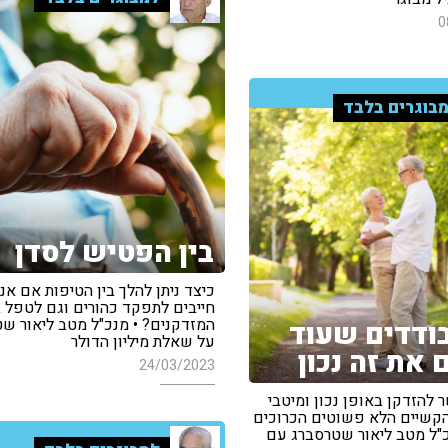
0
בוגרים בלבד
בין הפטיש לסדן
כיצד ניתן להלך בין הטיפות אם אנו
חייבים לתפקד כהורים וגם לטפל ב
המזדקנים? • מנכ"ל מטב ליאור ש
בודדים שעוד
על שאלת מיליון הדולר
 את זה נכון
24/03/2023
להזדקן באופן נכון ומיטבי
 הקשיים הלא פשוטים הכרוכים
כ"ל מטב ליאור שטרסברג עם