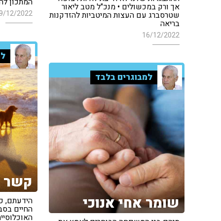
המתכון לה
אך ורק במכשולים • מנכ"ל מטב ליאור
9/12/2022
שטרסברג עם העצות המיטביות להזדקנות
בריאה
16/12/2022
למ
למבוגרים בלבד
קשר 
שומר אחי אנוכי
הידעתם, כ
החיים בסבי
האוכלוסייה