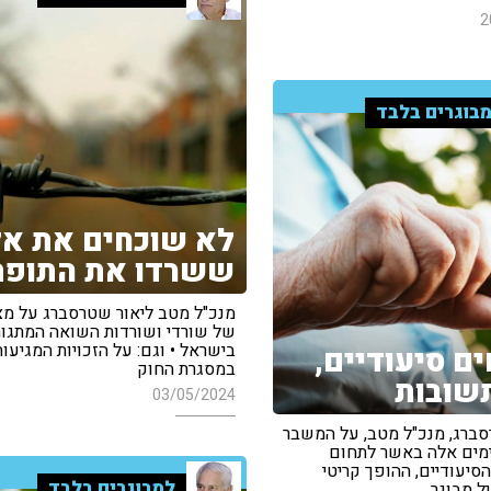
2
בוגרים בלבד
לא שוכחים את אל
ששרדו את התופת
מנכ"ל מטב ליאור שטרסברג על מ
של שורדי ושורדות השואה המתגור
בישראל • וגם: על הזכויות המגיעו
ים סיעודיים,
במסגרת החוק
שובות
03/05/2024
סברג, מנכ"ל מטב, על המשבר
מים אלה באשר לתחום
סיעודיים, ההופך קריטי
למבוגרים בלבד
ל מבוגר