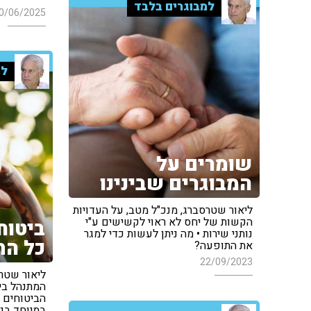
למבוגרים בלבד
0/06/2025
למ
שומרים על
המבוגרים שבינינו
ליאור שטרסברג, מנכ"ל מטב, על העדויות
הקשות של יחס לא ראוי לקשישים ע"י
ביטוח
נותני שירות • מה ניתן לעשות כדי למגר
כל הת
את התופעה?
22/09/2023
ליאור שטר
המתנהל בי
הביטוחים ה
במיוחד בגי