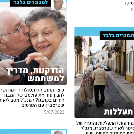
למבוגרים בלבד
סיפר
0
בוגרים בלבד
הזדקנות, מדריך
למשתמש
כיצד תחום הגרונטולוגיה המרתק יס
להבין עוד את עולמם של המבוגרי
החיים בקרבנו? • מנכ"ל מטב ליאור
שטרסברג עם הפרטים
תעללות
15/07/2022
המודעות להתעללות והזנחה של
יפר ליאור שטרסברג, מנכ"ל
יקף התופעה הקשה שיש