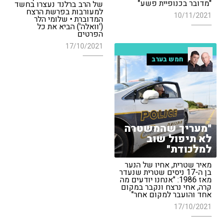
"מדובר בכנופיית פשע"
של הרב ברלנד נעצרו בחשד
למעורבות בפרשת הרצח
10/11/2021
המדוברת • שלומי הלר
('וואלה') הביא את כל
הפרטים
17/10/2021
חמש בערב
"מעריך שהמשטרה
לא תיפול שוב
למלכודת"
מאיר שטרית, אחיו של הנער
בן ה-17 ניסים שטרית שנעדר
מאז 1986: "אנחנו יודעים מה
קרה, אחי נרצח ונקבר במקום
אחד והועבר למקום אחר"
17/10/2021