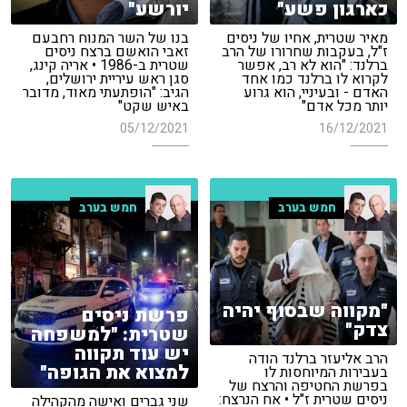
כארגון פשע"
יורשע"
מאיר שטרית, אחיו של ניסים
בנו של השר המנוח רחבעם
ז"ל, בעקבות שחרורו של הרב
זאבי הואשם ברצח ניסים
ברלנד: "הוא לא רב, אפשר
שטרית ב-1986 • אריה קינג,
לקרוא לו ברלנד כמו אחד
סגן ראש עיריית ירושלים,
האדם - ובעיניי, הוא גרוע
הגיב: "הופתעתי מאוד, מדובר
יותר מכל אדם"
באיש שקט"
05/12/2021
16/12/2021
חמש בערב
חמש בערב
"מקווה שבסוף יהיה
פרשת ניסים
צדק"
שטרית: "למשפחה
יש עוד תקווה
הרב אליעזר ברלנד הודה
למצוא את הגופה"
בעבירות המיוחסות לו
בפרשת החטיפה והרצח של
ניסים שטרית ז"ל • אח הנרצח:
שני גברים ואישה מהקהילה