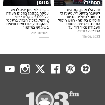
המחיר?
מזומן
חנה אלבאהון, קופאית
בקרוב, לא ניתן יהיה לבצע
לשעבר ב'ויקטורי', טענה כי
עסקה במוזמן בסכום העולה
נדרשה להשלים מכיסה
על 6,000 שקלים • ישי
חוסרים בקופה • ראש מינהל
צוויקל, מנכ"ל חברת 'ברינקס':
הסדרה ואכיפה במשרד
"מהקורונה, אנו רואים שיאים
העבודה מאיר דוד על
בשימוש במזומן"
הבדיקה בנושא
28/10/2021
15/06/2023