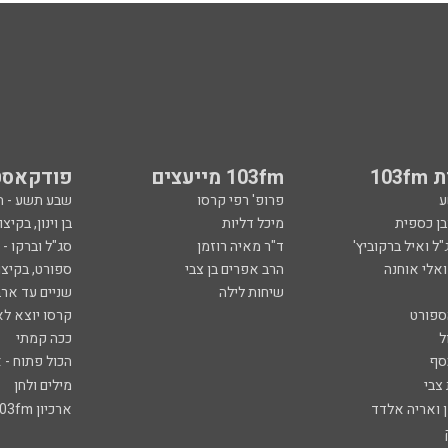
103
103fm מייעצים
פודקאסט
ע
פרופ' רפי קרסו
שבע תשע - 
ובן כספית
מיכל דליות
בן וינון, בקיצו
ל ואיל ברקוביץ'
ד"ר מאיה רוזמן
סג"ל וברקו -
ואלי אוחנה
הרב אפרים בן צבי
ספורט, בקיצו
שיחות לילה
שניים עד ארב
ספורט
קרסו יוצא לא
ל
ככה קמתי
סף
הכול פתוח - א
 צבי
מילים ולחן
ן ואריה אלדד
ארכיון 103fm