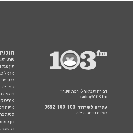
תוכניות fm
שבע תש
ינון מגל 
אראל סג"
ברק סרי 
גיא פלג
דבורה הנביאה 6, רמת השרון
תוכנית ה
radio@103.fm
איריס קו
עלייה לשידור: 0552-103-103
איפה הכ
בעלות שיחה רגילה
פנינה בת
רון קופמ
רז שכניק