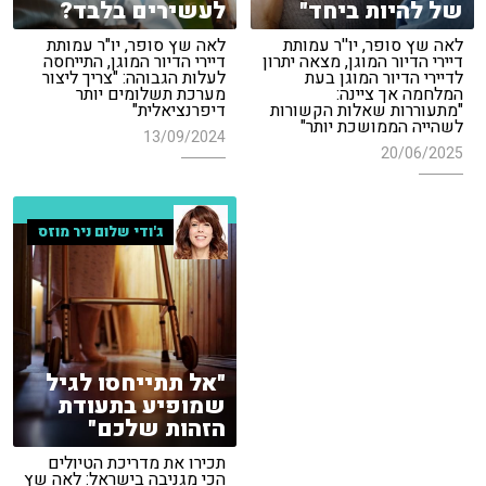
של להיות ביחד"
לעשירים בלבד?
לאה שץ סופר, יו''ר עמותת
לאה שץ סופר, יו"ר עמותת
דיירי הדיור המוגן, מצאה יתרון
דיירי הדיור המוגן, התייחסה
לדיירי הדיור המוגן בעת
לעלות הגבוהה: "צריך ליצור
המלחמה אך ציינה:
מערכת תשלומים יותר
"מתעוררות שאלות הקשורות
דיפרנציאלית"
לשהייה הממושכת יותר"
13/09/2024
20/06/2025
ג'ודי שלום ניר מוזס
"אל תתייחסו לגיל
שמופיע בתעודת
הזהות שלכם"
תכירו את מדריכת הטיולים
הכי מגניבה בישראל: לאה שץ