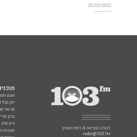
25/03/2022
תוכניות fm
שבע תש
ינון מגל 
אראל סג"
ברק סרי 
גיא פלג
דבורה הנביאה 6, רמת השרון
תוכנית ה
radio@103.fm