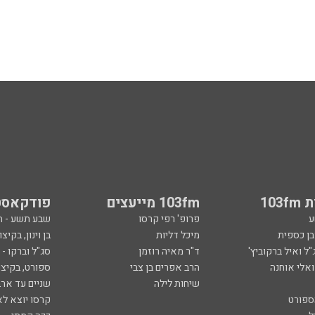
103
103fm מייעצים
פודקאסט
ע
פרופ' רפי קרסו
שבע תשע - 
ובן כספית
מיכל דליות
בן וינון, בקיצו
ל ואיל ברקוביץ'
ד"ר מאיה רוזמן
סג"ל וברקו -
ואלי אוחנה
הרב אפרים בן צבי
ספורט, בקיצו
שיחות לילה
שניים עד ארב
ספורט
קרסו יוצא לא