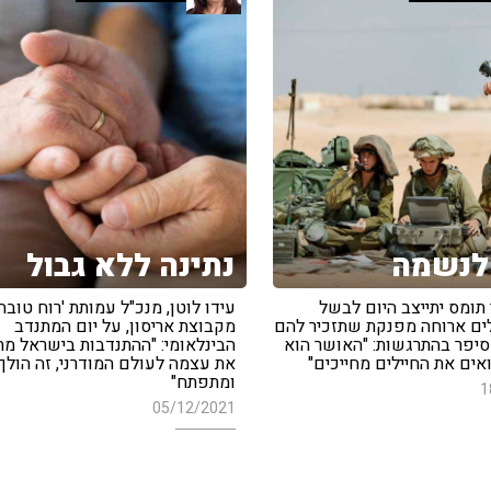
לנשמה
נתינה ללא גבול
תומס יתייצב היום לבשל
עידו לוטן, מנכ"ל עמותת 'רוח טובה'
 חיילים ארוחה מפנקת שתזכיר להם
מקבוצת אריסון, על יום המתנדב
סיפר בהתרגשות: "האושר הוא
הבינלאומי: "ההתנדבות בישראל מ
ים את החיילים מחייכים"
את עצמה לעולם המודרני, זה הולך
ומתפתח"
1
05/12/2021