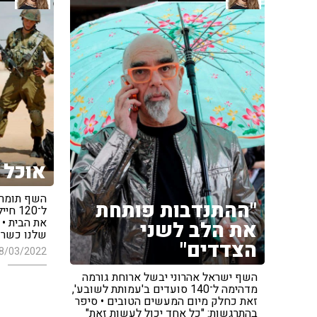
אוכל 
השף תומר 
"ההתנדבות פותחת
ל־120
את הבית • 
את הלב לשני
שלנו כשרוא
הצדדים"
8/03/2022
השף ישראל אהרוני יבשל ארוחת גורמה
מדהימה ל־140 סועדים ב'עמותת לשובע',
זאת כחלק מיום המעשים הטובים • סיפר
בהתרגשות: "כל אחד יכול לעשות זאת"