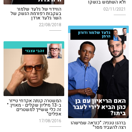
ולא השתמש בנשקו
הווידוי של גלעד שלמור
02/11/2021
בעקבות רפורמת הנשק של
השר גלעד ארדן
22/08/2018
גלעד שלמור ודורון
הרמן
זהבי עצבני
האם הריאיון עם בן
המשטרה קנתה אקדחי טייזר
ב-13 מיליון שקלים - מאזין: "
כהן הביא לירי לעבר
זה כלי ששייך למשטרים
ביתו?
אפלים"
17/08/2016
ברהנו טגניה: "כנראה שמישהו
רצה להעביר מסר"