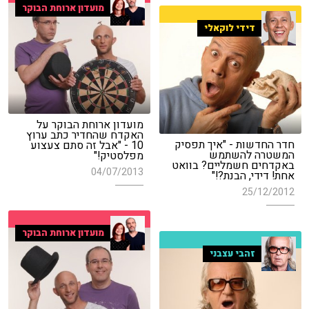
מועדון ארוחת הבוקר
דידי לוקאלי
מועדון ארוחת הבוקר על
האקדח שהחדיר כתב ערוץ
חדר החדשות - "איך תפסיק
10 - "אבל זה סתם צעצוע
המשטרה להשתמש
מפלסטיק!"
באקדחים חשמליים? בוואט
04/07/2013
אחת! דידי, הבנת?!"
25/12/2012
מועדון ארוחת הבוקר
זהבי עצבני