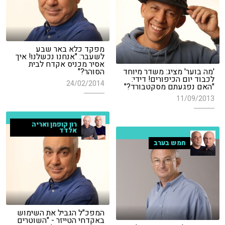
מפקד כלא באר שבע
לשעבר: "אנחנו נכשלנו! איך
אסיר מכניס אקדח לבית
'מה בוער' מציג: משדר מיוחד
הסוהר?"
לכבוד יום הכיפורים! דידי:
24/02/2014
"האם נפגעתם מסקטבורד?"
11/09/2013
רון קופמן ואריה
אלדד
חמש בערב
המפכ"ל הגביל את השימוש
באקדחי הטייזר - "השוטרים