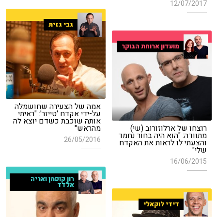
12/07/2017
גבי גזית
מועדון ארוחת הבוקר
אמה של הצעירה שחושמלה
על-ידי אקדח 'טייזר': "ראיתי
אותה שוכבת כשדם יוצא לה
רוצחו של ארלוזורוב (שי)
מהראש"
מתוודה: "הוא היה בחור נחמד
26/05/2016
והצעתי לו לראות את האקדח
שלי"
16/06/2015
רון קופמן ואריה
אלדד
דידי לוקאלי