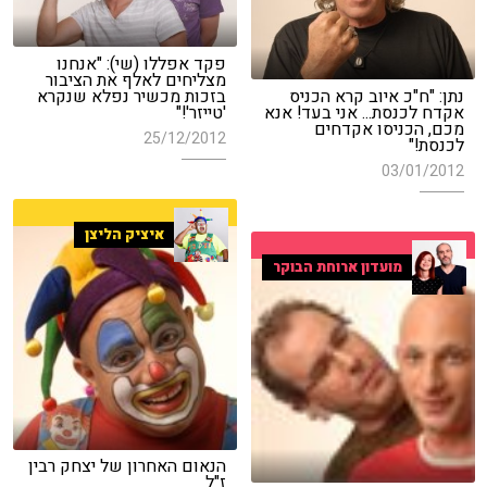
פקד אפללו (שי): "אנחנו
מצליחים לאלף את הציבור
נתן: "ח"כ איוב קרא הכניס
בזכות מכשיר נפלא שנקרא
אקדח לכנסת... אני בעד! אנא
'טייזר'!"
מכם, הכניסו אקדחים
25/12/2012
לכנסת!"
03/01/2012
איציק הליצן
מועדון ארוחת הבוקר
הנאום האחרון של יצחק רבין
ז"ל