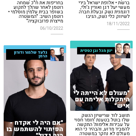
ברשת • אלופת ישראל בירי
בחריפות את ח"כ שמחה
מעשי יעל דגן ואורין ג'ולי,
רוטמן לאחר שהלך לתקוע
דוגמנית נשק ובעלת חברה
בשופר בבית עלמין מוסלמי •
לשיווק כלי נשק, הגיבו
רוטמן השיב: "המשטרה
מייצרת פרובוקציה"
18/11/2022
06/10/2022
ינון מגל ובן כספית
גלעד שלמור ודורון
הרמן
"מעולם לא הייתה לי
היתקלות אלימה עם
איש"
תושב לוד שרישיון הנשק
שלו בוטל בטענת 'חומר חסוי
"אם היה לי אקדח -
על עבירות אלימות' התקשה
הפיתוי להשתמש בו
להסביר מדוע, והבהיר כי הוא
מעולם לא נחקר במשטרה
היה גדול"