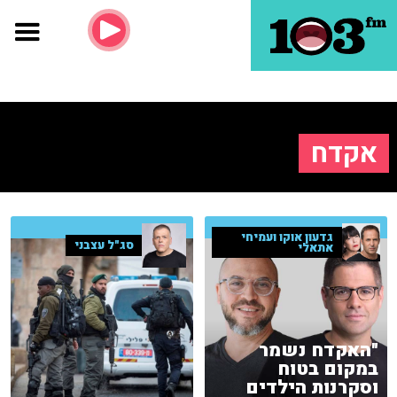
אקדח
גדעון אוקו ועמיחי
סג"ל עצבני
אתאלי
"האקדח נשמר
במקום בטוח
וסקרנות הילדים