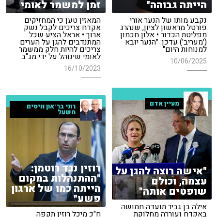
הייתה גבוהה"
זמן למשמר לאומי
נקבע מותו של הנער אורי
המאזין טען כי המחזיקים
פורטל מראשון לציון, שנהרג
אקדח צריכים לקבל נשק
מפליטת הכדור • אלון חכמון
ארוך • אראל הציע שכל
('מעריב') עדכן: "הנער יובא
המתנדבים להגן על הערים
למנוחות היום"
צריכים להיות חלק ממשמר
לאומי שינוהל על ידי מג"ב
10/06/2025
16/10/2023
מעיין אדם
רוני בר־און וניסים
משעל
רוזין נגד רוטמן:
"אישה רוצה להגן על
"ההתנהלות במקום
עצמה, וכולם
הייתה כמו של ארגון
שופטים אותה"
פשע"
אילה בן גביר תועדה חמושה
באקדח ועוררה מחלוקת
ח"כ מיכל רוזין תקפה