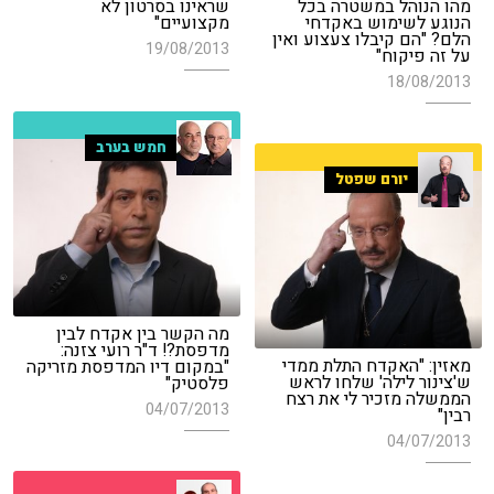
מהו הנוהל במשטרה בכל
שראינו בסרטון לא
הנוגע לשימוש באקדחי
מקצועיים"
הלם? "הם קיבלו צעצוע ואין
19/08/2013
על זה פיקוח"
18/08/2013
חמש בערב
יורם שפטל
מה הקשר בין אקדח לבין
מדפסת?! ד"ר רועי צזנה:
מאזין: "האקדח התלת ממדי
"במקום דיו המדפסת מזריקה
ש'צינור לילה' שלחו לראש
פלסטיק"
הממשלה מזכיר לי את רצח
04/07/2013
רבין"
04/07/2013