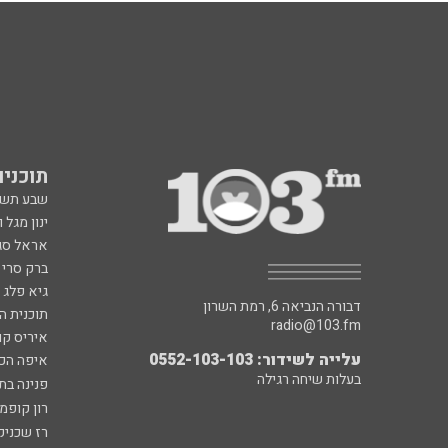
תוכניות fm
שבע תש
ינון מגל 
אראל סג"
ברק סרי 
גיא פלג
דבורה הנביאה 6, רמת השרון
תוכנית ה
radio@103.fm
איריס קו
עלייה לשידור: 0552-103-103
איפה הכ
בעלות שיחה רגילה
פנינה בת
רון קופמ
רז שכניק