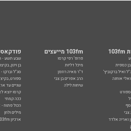
103
103fm מייעצים
פודקאסט
ע
פרופ' רפי קרסו
שבע תשע - 
ובן כספית
מיכל דליות
בן וינון, בקיצו
ל ואיל ברקוביץ'
ד"ר מאיה רוזמן
סג"ל וברקו -
ואלי אוחנה
הרב אפרים בן צבי
ספורט, בקיצו
שיחות לילה
שניים עד ארב
ספורט
קרסו יוצא לא
ל
ככה קמתי
סף
הכול פתוח - א
 צבי
מילים ולחן
ן ואריה אלדד
ארכיון 103fm