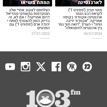
לארגנטינה
המתח בשיאו
מוטי חביב ('ספורט 1')
הצלחתם לעקוב אחרי שלב
לקראת רבע הגמר
המוקדמות במשחקי מונדיאל
ארגנטינה-אקוודור בקופה
דרום אמריקה? • אם לא, זה
אמריקה: "אקוודור יריבה
בדיוק הזמן להצטרף למתח •
נוחה" • העריך: "רואה חצי גמר
יהודה ארם ('ספורט 1') עם
בין ארגנטינה לוונצואלה"
הפרטים
27/01/2022
04/07/2024