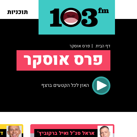
תוכניות
דף הבית
| פרס אוסקר
פרס אוסקר
האזן לכל הקטעים ברצף
אראל סג"ל ואיל ברקוביץ'
די