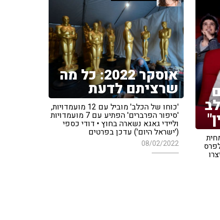
אוסקר 2022: כל מה
שרציתם לדעת
ם
לב
'כוחו של הכלב' מוביל עם 12 מועמדויות,
ן"
'סיפור הפרברים' הפתיע עם 7 מועמדויות
וליידי גאגא נשארה בחוץ • דודי כספי
('ישראל היום') עדכן בפרטים
מחית
08/02/2022
לפרס
צרו