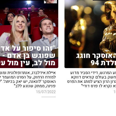
"זהו סיפור על אד
אוסקר חוגג
שפוגש בן אדם - 
לדת 94
מול לב, עין מול עי
ע המרגש, דידי הסביר מדוע
איילת אידלברג, אנתרופולוגית ומו
חשק בעולם קוראים דווקא
למזרח הרחוק, על הסרט המועמד 
הרון הרון הציע למתג את הפרס
האוסקר 'לונאנה, יש יאק בכיתה': "י
 נקרא לו פרס דודי"
פנינה, ממתק שנוגע ללב"
15/07/2022
1