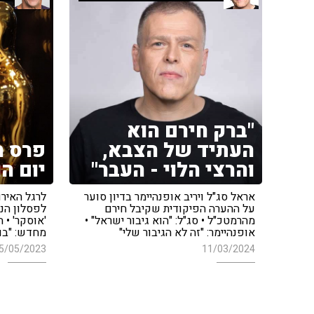
"ברק חירם הוא
העתיד של הצבא,
פרס ה
והרצי הלוי - העבר"
יום הו
אראל סג"ל ויריב אופנהיימר בדיון סוער
לרגל האירו
על ההערה הפיקודית שקיבל חירם
לפסלון הנ
מהרמטכ"ל • סג"ל: "הוא גיבור ישראל" •
'אוסקר' • 
אופנהיימר: "זה לא הגיבור שלי"
מחדש: "בוא
5/05/2023
11/03/2024