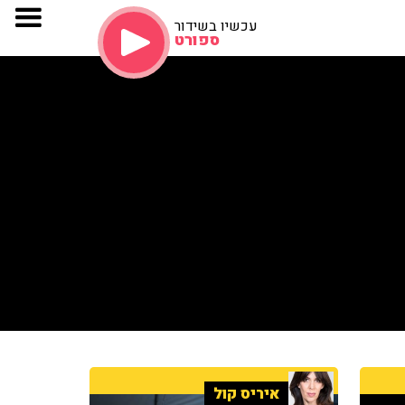
עכשיו בשידור
ספורט
איריס קול