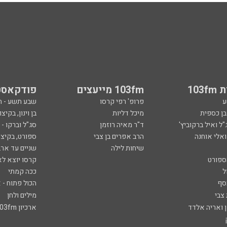
103
103fm מייעצים
פודקאסט
ע
פרופ' רפי קרסו
שבע תשע - 
ובן כספית
מיכל דליות
בן וינון, בקיצו
ל ואיל ברקוביץ'
ד"ר מאיה רוזמן
סג"ל וברקו -
ואלי אוחנה
הרב אפרים בן צבי
ספורט, בקיצו
שיחות לילה
שניים עד ארב
ספורט
קרסו יוצא לא
ל
ככה קמתי
סף
הכול פתוח - א
 צבי
מילים ולחן
ן ואריה אלדד
ארכיון 103fm