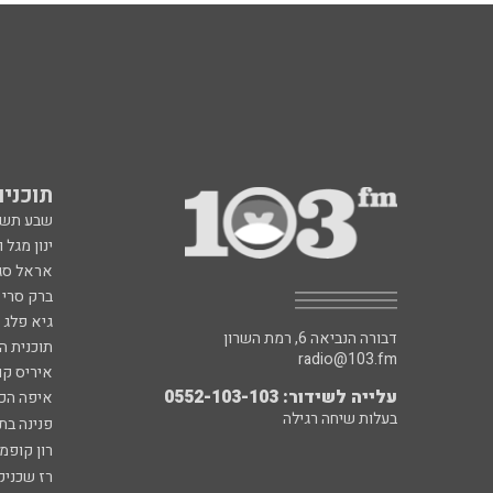
תוכניות fm
שבע תש
ינון מגל 
אראל סג"
ברק סרי 
גיא פלג
דבורה הנביאה 6, רמת השרון
תוכנית ה
radio@103.fm
איריס קו
עלייה לשידור: 0552-103-103
איפה הכ
בעלות שיחה רגילה
פנינה בת
רון קופמ
רז שכניק