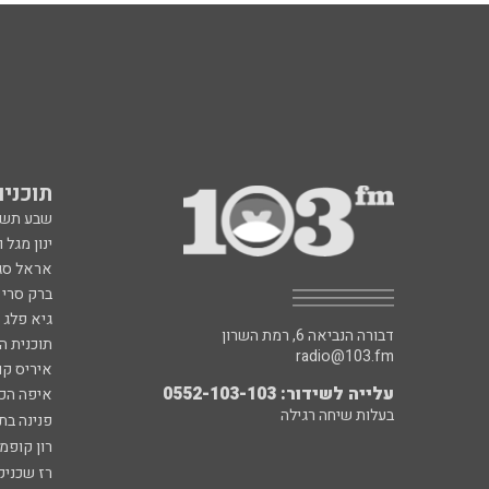
תוכניות fm
שבע תש
ינון מגל 
אראל סג"
ברק סרי 
גיא פלג
דבורה הנביאה 6, רמת השרון
תוכנית ה
radio@103.fm
איריס קו
עלייה לשידור: 0552-103-103
איפה הכ
בעלות שיחה רגילה
פנינה בת
רון קופמ
רז שכניק