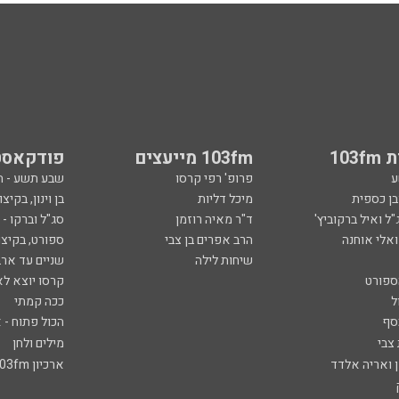
103
103fm מייעצים
פודקאסט
ע
פרופ' רפי קרסו
שבע תשע - 
ובן כספית
מיכל דליות
בן וינון, בקיצו
ל ואיל ברקוביץ'
ד"ר מאיה רוזמן
סג"ל וברקו -
ואלי אוחנה
הרב אפרים בן צבי
ספורט, בקיצו
שיחות לילה
שניים עד ארב
ספורט
קרסו יוצא לא
ל
ככה קמתי
סף
הכול פתוח - א
 צבי
מילים ולחן
ן ואריה אלדד
ארכיון 103fm