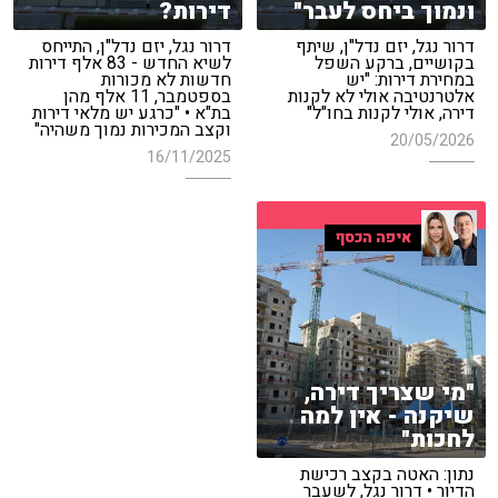
ונמוך ביחס לעבר"
דירות?
דרור נגל, יזם נדל"ן, שיתף
דרור נגל, יזם נדל"ן, התייחס
בקושיים, ברקע השפל
לשיא החדש - 83 אלף דירות
במחירת דירות: "יש
חדשות לא מכורות
אלטרנטיבה אולי לא לקנות
בספטמבר, 11 אלף מהן
דירה, אולי לקנות בחו"ל"
בת"א • "כרגע יש מלאי דירות
וקצב המכירות נמוך משהיה"
20/05/2026
16/11/2025
איפה הכסף
"מי שצריך דירה,
שיקנה - אין למה
לחכות"
נתון: האטה בקצב רכישת
הדיור • דרור נגל, לשעבר