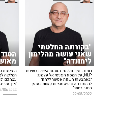
"בקורונה החלטתי
שאני עושה מהלימון
הסוד 
לימונדה"
מאוש
רותם בוזין סולימני, מאמנת אישית בשיטת
המאמנת האי
NLP, על המסע הפנימי אל עצמנו:
המליצה למ
"באמצעות השפה אפשר ללמוד
עצמכם 'למה
להתמודד עם סיטואציות קשות באופן
'איך אני י
הטוב ביותר"
2/05/2022
22/05/2022