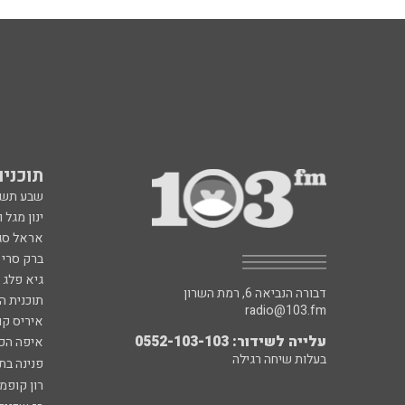
תוכניות fm
שבע תש
ינון מגל 
אראל סג"
ברק סרי 
גיא פלג
דבורה הנביאה 6, רמת השרון
תוכנית ה
radio@103.fm
איריס קו
עלייה לשידור: 0552-103-103
איפה הכ
בעלות שיחה רגילה
פנינה בת
רון קופמ