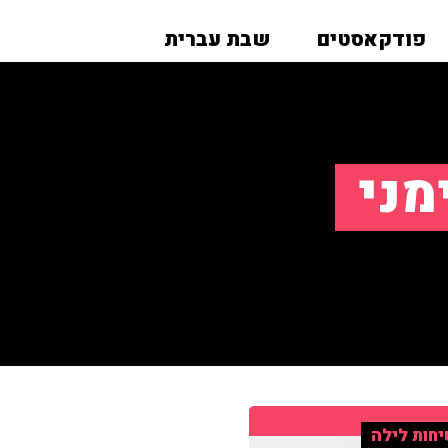
פודקאסטים
שבת עברית
מני
חות לילה