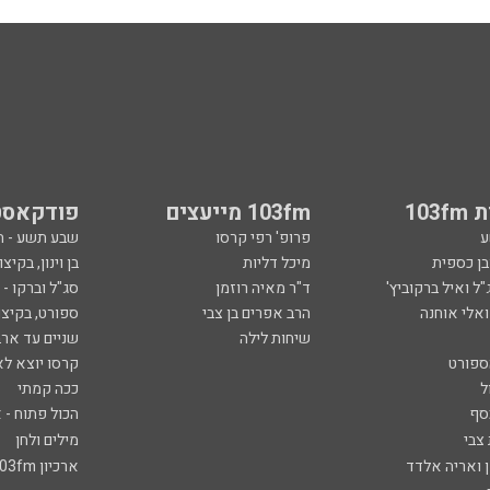
103
103fm מייעצים
פודקאסט
ע
פרופ' רפי קרסו
שבע תשע - 
ובן כספית
מיכל דליות
בן וינון, בקיצו
ל ואיל ברקוביץ'
ד"ר מאיה רוזמן
סג"ל וברקו -
ואלי אוחנה
הרב אפרים בן צבי
ספורט, בקיצו
שיחות לילה
שניים עד ארב
ספורט
קרסו יוצא לא
ל
ככה קמתי
סף
הכול פתוח - א
 צבי
מילים ולחן
ן ואריה אלדד
ארכיון 103fm