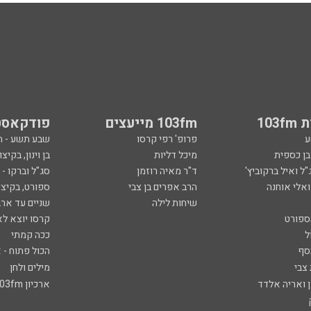
103
103fm מייעצים
פודקאסט
ע
פרופ' רפי קרסו
שבע תשע - 
ובן כספית
מיכל דליות
בן וינון, בקיצו
ל ואיל ברקוביץ'
ד"ר מאיה רוזמן
סג"ל וברקו -
ואלי אוחנה
הרב אפרים בן צבי
ספורט, בקיצו
שיחות לילה
שניים עד ארב
ספורט
קרסו יוצא לא
ל
ככה קמתי
סף
הכול פתוח - א
 צבי
מילים ולחן
ן ואריה אלדד
ארכיון 103fm