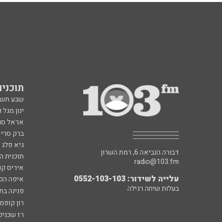
תוכניות fm
שבע תש
ינון מגל 
אראל סג"
ברק סרי 
גיא פלג
דבורה הנביאה 6, רמת השרון
תוכנית ה
radio@103.fm
איריס קו
עלייה לשידור: 0552-103-103
איפה הכ
בעלות שיחה רגילה
פנינה בת
רון קופמ
רז שכניק