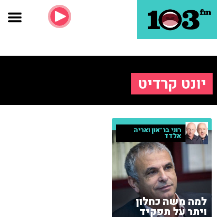
יונט קרדיט
רוני בר־און ואריה
אלדד
למה משה כחלון
ויתר על תפקיד