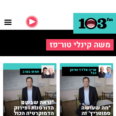
משה קינלי טור־פז
אריה אלדד ואיתן
חמש בערב
כבל
"נראה שבשם
"מה שעושה
הדורסנות ופירוק
סמוטריץ' זה
הדמוקרטיה הכול