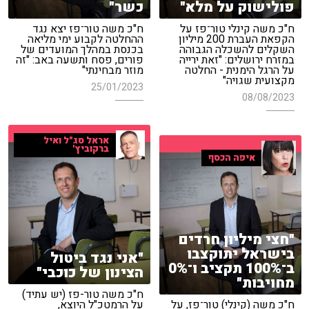
פולישוק על מלא"
כשר"
ח"כ משה קינלי טור־פז על
ח"כ משה טור־פז יצא נגד
הקפאת העברת 200 מיליון
ההחלטה לקבוע ימי מליאה
השקלים להשכלה הגבוהה
בכנסת במהלך המועדים של
במזרח ירושלים: "זאת ירייה
פורים, פסח ותשעה באב: "זה
על הרגל הימנית - החלטה
מוזר מבחינתי"
מקצועית שגויה"
25/01/2023
08/08/2023
אראל סג"ל ואיל
ברקוביץ'
איפה הכסף
"חצי מיליון חרדים
בישראל יתוקצבו
"אני נגד ביטול
ב־100% תקציב ו־0%
הצינון של כוכבי"
מחויבות"
ח"כ משה טור-פז (יש עתיד)
ח"כ משה (קינלי) טור־פז, על
על הרמטכ"ל היוצא,