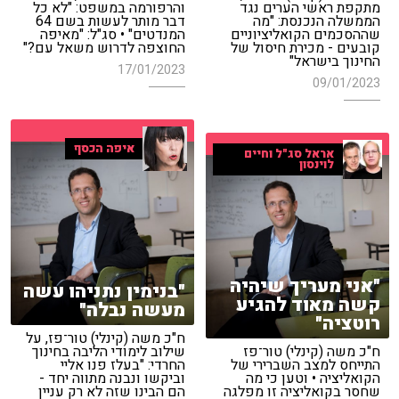
מתקפת ראשי הערים נגד
והרפורמה במשפט: "לא כל
הממשלה הנכנסת: "מה
דבר מותר לעשות בשם 64
שההסכמים הקואליציוניים
המנדטים" • סג"ל: "מאיפה
קובעים - מכירת חיסול של
החוצפה לדרוש משאל עם?"
החינוך בישראל"
17/01/2023
09/01/2023
איפה הכסף
אראל סג"ל וחיים
לוינסון
"אני מעריך שיהיה
"בנימין נתניהו עשה
קשה מאוד להגיע
מעשה נבלה"
רוטציה"
ח"כ משה (קינלי) טור־פז, על
ח"כ משה (קינלי) טור־פז
שילוב לימודי הליבה בחינוך
התייחס למצב השברירי של
החרדי: "בעלז פנו אליי
הקואליציה • וטען כי מה
וביקשו ונבנה מתווה יחד -
שחסר בקואליציה זו מפלגה
הם הבינו שזה לא רק עניין