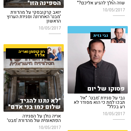
הספינה הזו"
שזה הולך להגיע אליכם?"
10/05/2017
יואב קרקובסקי על מהדורת
'מבט' האחרונה וסגירת הערוץ
הראשון
10/05/2017
גבי גזית
רון קופמן ואריה
אלדד
פסוקו של יום
גבי על סגירת 'מבט': "אל
"לא נתנו להגיד
תבכו למת כי הוא מסודר לא
שלום כמו בני אדם"
רע בכלל"
10/05/2017
אריה גולן על הסגירה
הפתאומית של מהדורת 'מבט'
10/05/2017