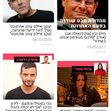
מהדורת מבט שודרה
בפעם האחרונה
יעקב איילון עוזב את 'מבט'
(שי): "הנה ידיעה שהגיעה,
חיים יבין (שי) לגאולה אבן
יעקב איילון עוזב את מבט"
(אורי): "תירגעי מטורפת אנחנו
06/10/2016
בשידור"
10/05/2017
מושיק גלאמין
מרסל מוסרי
הכי בסטייל והפעם - לירון
רביבו: "אני לא יכולה להגיד
המבט - "הייתי אמיצה, החזרתי
הרבה אבל הולך להיות מעניין"