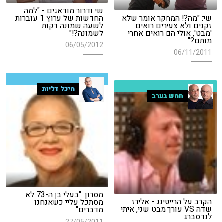
שי ודרור מודאגים - "למה
שי: "מה?! המחקר אומר שלא
החדשות של ערוץ 1 עוברות
זקנים ולא צעירים רואים
לשעה שמונה דקות
'מבט', אולי הם רואים אחרי
לשמונה?!"
מותם?"
06/05/2012
06/11/2011
מיכל דליות
חמש בערב
מסרון: "בעלי בן ה-73 לא
הקרב על הרייטינג - אלירז
מסתכל עליי כשאנחנו
שדה VS עורך מבט שני, איתי
מדברים"
לנדסברג
27/05/2011