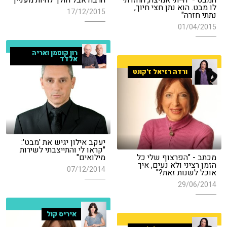
לו מבט. הוא נתן חצי חיוך,
17/12/2015
נתתי חזרה"
01/04/2015
רון קופמן ואריה
אלדד
ורדה רזיאל ז'קונט
יעקב אילון יגיש את 'מבט':
"קראו לי והתייצבתי לשירות
מכתב - "הפרצוף שלי כל
מילואים"
הזמן רציני ולא נעים, איך
07/12/2014
אוכל לשנות זאת?"
29/06/2014
איריס קול