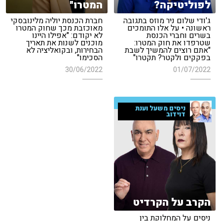
לפוליטיקה?
המטרו"
ג'ודי שלום ניר מוזס בתגובה
חברת הכנסת יוליה מלינובסקי
ראשונה • על אלו התומכים
מאוכזבת מכך שחוק המטרו
בשרים וחברי הכנסת
לא יקודם: "אפילו היינו
שטרפדו את חוק המטרו:
מוכנים לשנות את תאריך
"אתם רוצים להמשיך לשבת
הבחירות, ובקואליציה לא
בפקקים ולקטר? תקטרו"
הסכימו"
30/06/2022
01/07/2022
ניסים משעל וענת
דוידוב
הקרב על הקרדיט
ניסים על המחלוקת בין