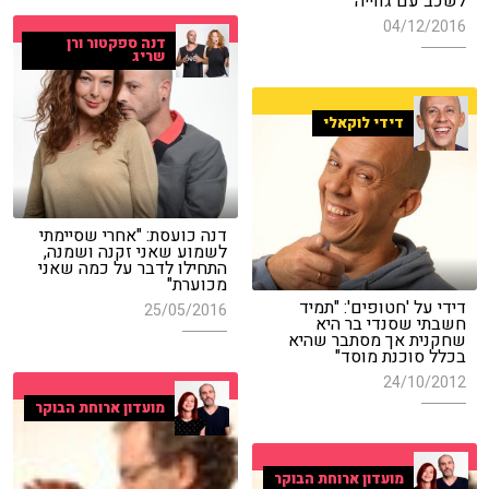
לשכב עם גווייה"
04/12/2016
דנה ספקטור ורן
שריג
דידי לוקאלי
דנה כועסת: "אחרי שסיימתי
לשמוע שאני זקנה ושמנה,
התחילו לדבר על כמה שאני
מכוערת"
דידי על 'חטופים': "תמיד
25/05/2016
חשבתי שסנדי בר היא
שחקנית אך מסתבר שהיא
בכלל סוכנת מוסד"
24/10/2012
מועדון ארוחת הבוקר
מועדון ארוחת הבוקר