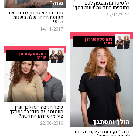
מזה"
גל סיפר מה מצפה לכם
בתוכניתו החדשה 'שווה כסף'
סנדי בר לא זוכרת לטובה את
17/11/2019
תקופת הזוהר שלה בשנות
ה-90
14/11/2017
דנה ספקטור ורן
שריג
דנה ספקטור ורן
שריג
כיצד הגיבה דנה לכך שרן
התמזמז עם סנדי בר במהלך
צילומי סדרתו החדשה?
הולך ומסתבך
22/06/2016
דנה: "סקס עם האקס זה כמו