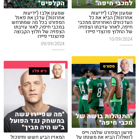
למכבי חיפה"
הקלפים"
שמעון אלבז ('ידיעות
שמעון אלבז ('ידיעות
אחרונות') הביא את כל
אחרונות') עדכן את פאנל
העדכונים האחרונים ממכבי
הספורט בכל מה שמתרחש
חיפה, לאחר עזיבתו הצפויה
במכבי חיפה, לאור עזיבתו
של החלוץ פרנצדי פיירו
הצפויה של חלוץ הקבוצה
פרנצנדי פיירו
10/09/2024
09/09/2024
ספורט
גיא פלג
"מה שפיירו עשה
"התנהלות בושה של
במשחק נגד הפועל
מכבי חיפה"
ב"ש היה מביך"
פרשן הספורט שלמה וייס
('וואלה') הביא את משנתו על
המאזין הביע חשש ותיסכול