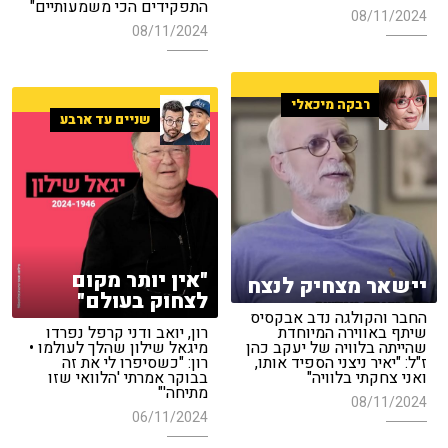
התפקידים הכי משמעותיים"
08/11/2024
08/11/2024
רבקה מיכאלי
שניים עד ארבע
"אין יותר מקום
יישאר מצחיק לנצח
לצחוק בעולם"
החבר והקולגה נדב אבקסיס
שיתף באווירה המיוחדת
רון, יואב ודני קרפל נפרדו
שהייתה בלוויה של יעקב כהן
מיגאל שילון שהלך לעולמו •
ז"ל: "יאיר ניצני הספיד אותו,
רון: "כשסיפרו לי את זה
ואני צחקתי בלוויה"
בבוקר אמרתי 'הלוואי שזו
מתיחה'"
08/11/2024
06/11/2024