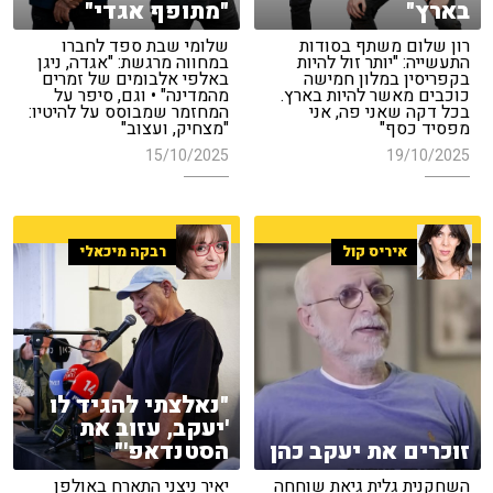
בארץ"
"מתופף אגדי"
רון שלום משתף בסודות
שלומי שבת ספד לחברו
התעשייה: "יותר זול להיות
במחווה מרגשת: "אגדה, ניגן
בקפריסין במלון חמישה
באלפי אלבומים של זמרים
כוכבים מאשר להיות בארץ.
מהמדינה" • וגם, סיפר על
בכל דקה שאני פה, אני
המחזמר שמבוסס על להיטיו:
מפסיד כסף"
"מצחיק, ועצוב"
15/10/2025
19/10/2025
איריס קול
רבקה מיכאלי
"נאלצתי להגיד לו
'יעקב, עזוב את
זוכרים את יעקב כהן
הסטנדאפ'"
השחקנית גלית גיאת שוחחה
יאיר ניצני התארח באולפן