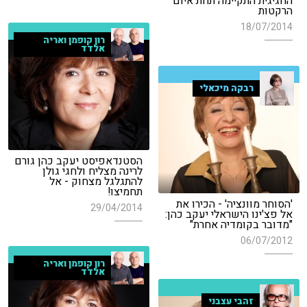
החגיגית התקיימה תחת איום
הרקטות
18/07/2014
רון קופמן ואריה
אלדד
רבקה מיכאלי
הסטנדאפיסט יעקב כהן גורם
לרינה מצליח ולחגי גולן
להתגלגל מצחוק - אל
תחמיצו!
'הסוחר מוונציה' - הכירו את
29/04/2014
אל פצ'ינו הישראלי יעקב כהן:
"מדובר בקומדיה אחרת"
06/07/2012
רון קופמן ואריה
אלדד
זהבי עצבני