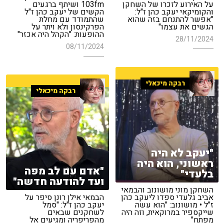
על האירוע לזכרו של השחקן
103fm ושיתף ברגעים
והקומיקאי יעקב כהן ז"ל:
הקשים של יעקב כהן ז"ל
"אפשר להתנחם בזה שהוא
שהתמודד עם מחלת
הגשים את עצמו"
הפרקינסון ולא ויתר על
ההופעות: "הקהל היה אכזר"
28/11/2024
08/11/2024
רבקה מיכאלי
רבקה מיכאלי
"יעקב לא היה
ראשוני, הוא היה
"אדם עם לב מפה
בלעדי"
ועד להודעה חדשה"
השחקן מוני מושונוב והבמאי
אביב גלעדי ספדו ליעקב כהן
הבמאי אילן רונן סיפר על
ז"ל • מושונוב: "הוא עשה
יעקב כהן ז"ל: "סמל
שייקספיר במרוקאית, וזה היה
לשחקנים שבאים
מפתח"
מהפריפריה ומגיעים אל