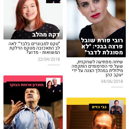
דקה מהלב
רובי פורת שובל
"טקס למבוגרים בלבד": לאה
פרצה בבכי: "לא
לב התאכזבה מטקס הדלקת
מסוגלת לדבר"
המשואות - מדוע?
22/04/2018
שיחה מפתיעה לשחקנית,
שעל פי הפרסומים הותקפה
מילולית במהלך הצגה על ידי
יעקב כהן
04/06/2018
מועדון ארוחת הבוקר
גבי גזית