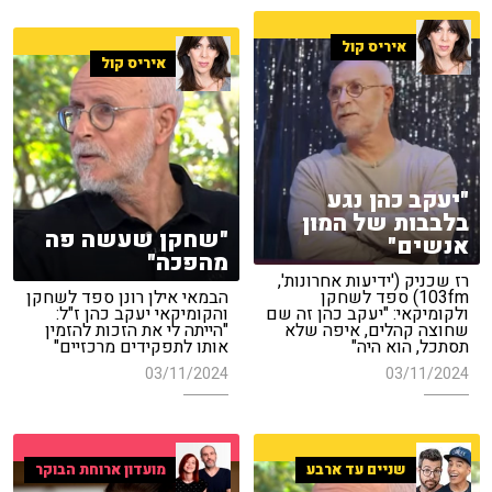
איריס קול
איריס קול
"יעקב כהן נגע
בלבבות של המון
"שחקן שעשה פה
אנשים"
מהפכה"
רז שכניק ('ידיעות אחרונות',
103fm) ספד לשחקן
הבמאי אילן רונן ספד לשחקן
ולקומיקאי: "יעקב כהן זה שם
והקומיקאי יעקב כהן ז"ל:
שחוצה קהלים, איפה שלא
"הייתה לי את הזכות להזמין
תסתכל, הוא היה"
אותו לתפקידים מרכזיים"
03/11/2024
03/11/2024
שניים עד ארבע
מועדון ארוחת הבוקר