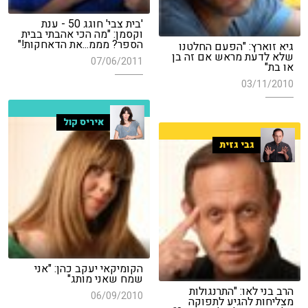
'בית צבי' חוגג 50 - ענת
וקסמן: "מה הכי אהבתי בבית
הספר? מממ...את הדאחקות!"
גיא זוארץ: "הפעם החלטנו
שלא לדעת מראש אם זה בן
07/06/2011
או בת"
03/11/2010
איריס קול
גבי גזית
הקומיקאי יעקב כהן: "אני
שמח שאני מותג"
הרב בני לאו: "התרנגולות
06/09/2010
מצליחות להגיע לתפוקה