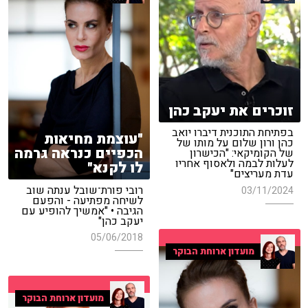
זוכרים את יעקב כהן
בפתיחת התוכנית דיברו יואב
"עוצמת מחיאות
כהן ורון שלום על מותו של
הכפיים כנראה גרמה
של הקומיקאי: "הכישרון
לעלות לבמה ולאסוף אחריו
לו לקנא"
עדת מעריצים"
רובי פורת־שובל ענתה שוב
03/11/2024
לשיחה מפתיעה - והפעם
הגיבה • "אמשיך להופיע עם
יעקב כהן"
05/06/2018
מועדון ארוחת הבוקר
מועדון ארוחת הבוקר