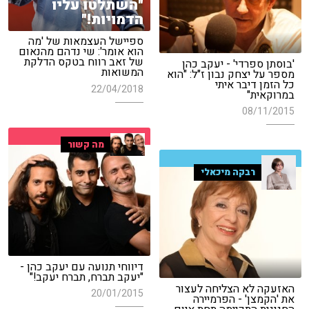
"השתלטו עליו
הדמויות!"
ספיישל העצמאות של 'מה
הוא אומר': שי נדהם מהנאום
של זאב רווח בטקס הדלקת
'בוסתן ספרדי' - יעקב כהן
המשואות
מספר על יצחק נבון ז"ל: "הוא
כל הזמן דיבר איתי
22/04/2018
במרוקאית"
08/11/2015
מה קשור
רבקה מיכאלי
דיווחי תנועה עם יעקב כהן -
"יעקב תברח, תברח יעקב!"
האזעקה לא הצליחה לעצור
20/01/2015
את 'הקמצן' - הפרמיירה