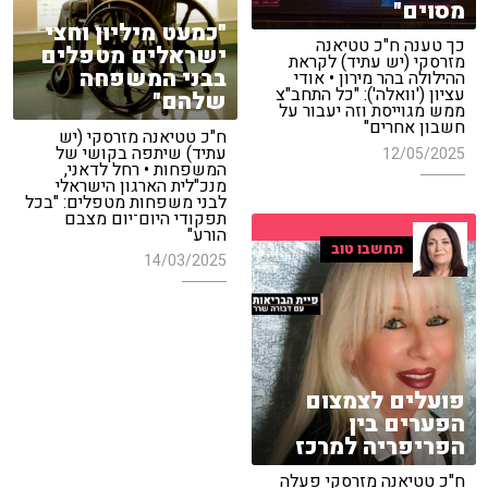
מסוים"
"כמעט מיליון וחצי
כך טענה ח"כ טטיאנה
ישראלים מטפלים
מזרסקי (יש עתיד) לקראת
בבני המשפחה
ההילולה בהר מירון • אודי
עציון ('וואלה'): "כל התחב"צ
שלהם"
ממש מגוייסת וזה יעבור על
חשבון אחרים"
ח"כ טטיאנה מזרסקי (יש
עתיד) שיתפה בקושי של
12/05/2025
המשפחות • רחל לדאני,
מנכ"לית הארגון הישראלי
לבני משפחות מטפלים: "בכל
תפקודי היום־יום מצבם
הורע"
תחשבו טוב
14/03/2025
פועלים לצמצום
הפערים בין
הפריפריה למרכז
ח"כ טטיאנה מזרסקי פעלה