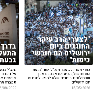
"לצערי הרב עיקר
החוגגים ביום
בדרך 
ירושלים הם חובשי
התעלה
כיפות"
גבעת
כתרי מעוז, לשעבר מנכ"ל אתר 'גבעת
מנכ"ל גבע
התחמושת', הביע את אכזבתו מכך
על העבודו
שהחילונים בוחרים שלא להגיע לחגיגות
פותחים את
יום ירושלים
ונקברה תחת
6/08/2022
15/05/2026