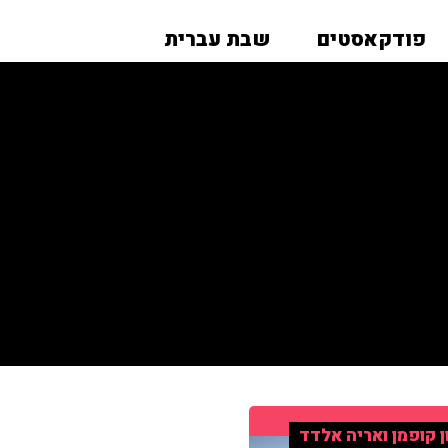
פודקאסטים
שבת עברית
ן קופמן ואריה אלדד