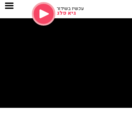
עכשיו בשידור
גיא פלג