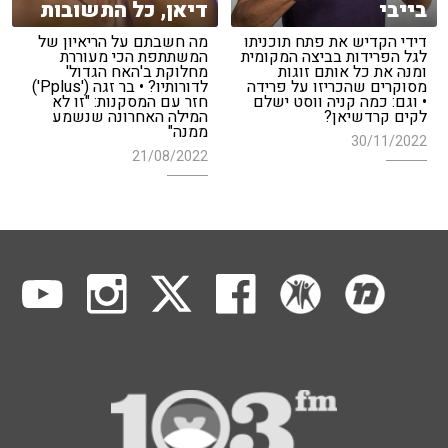
בייבי
דיאן, כל התשובות
דידי הקדיש את פתח תוכניתו
מה חשבתם על הריאיון של
לגל הפרידות בביצה המקומית
המשתתפת הכי מעוררת
ומנה את כל אותם זוגות
מחלוקת ב'האח הגדול'
מסוקרים שהכריזו על פרידה
לדורותיו? • בר זגה ('Pplus')
• וגם: כמה קניה ווסט ישלם
חזר עם המסקנות: "זו לא
לקים קרדשיאן?
המילה האחרונה שנשמע
ממנה"
30/11/2022
21/08/2022