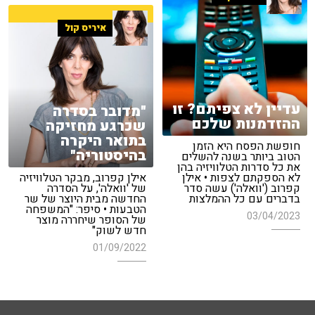
איריס קול
עדיין לא צפיתם? זו
"מדובר בסדרה
ההזדמנות שלכם
שכרגע מחזיקה
בתואר היקרה
חופשת הפסח היא הזמן
בהיסטוריה"
הטוב ביותר בשנה להשלים
את כל סדרות הטלוויזיה בהן
לא הספקתם לצפות • אילן
אילן קפרוב, מבקר הטלוויזיה
קפרוב ('וואלה') עשה סדר
של 'וואלה', על הסדרה
בדברים עם כל ההמלצות
החדשה מבית היוצר של שר
הטבעות • סיפר: "המשפחה
03/04/2023
של הסופר שיחררה מוצר
חדש לשוק"
01/09/2022