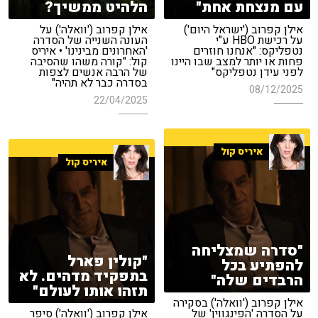
עם מנצחת אחת"
הלהיט ממשיך?
אילן קפרוב ('ישראל היום')
אילן קפרוב ('וואלה') על
על רכישת HBO ע"י
העונה השנייה של הסדרה
נטפליקס: "אנחנו חוזרים
'האחרונים מבינינו' • איריס
פחות או יותר למצב שבו היינו
קול: "קורה משהו שהסיבה
לפני עידן נטפליקס"
של הרבה אנשים לצפות
בסדרה כבר לא תהיה"
08/12/2025
22/04/2025
איריס קול
איריס קול
"סדרה שמצליחה
"קולין פארל
להפתיע בכל
בתפקיד מדהים. לא
הרבדים שלה"
תזהו אותו לעולם"
אילן קפרוב ('וואלה') בסקירה
על הסדרה 'הפינגווין' של
אילן קפרוב ('וואלה') סיפר