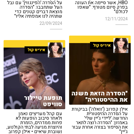
HBO, אשר סיימה את העונה
על הסדרה 'הפינגווין' עם נבל
בפרק סיום מטורף: "שאפו
העל שתחבבו: "הסדרה
לכולם"
מוצאת דברים קטנים כדי
שתהיה לנו אמפתיה אליו"
12/11/2024
22/09/2024
איריס קול
איריס קול
"הסדרה הזאת משנה
תופעת טיילור
את ההיסטוריה"
סוויפט
אילן קפרוב ('וואלה') בביקורת
על הסדרה ההיסטורית
עם קהל מעריצים נאמן
החדשה 'ליידי ג'יין שלי'
ולאחר סיבוב הופעות לא
באמזון: "הסדרה רוצה לתאר
פחות ממדהים, הזמרת
את הסיפור בצורה אחרת עבור
והיוצרת מגיעה לבתי הקולנוע,
ג'יין"
ושוברת שיאים • אילן קפרוב