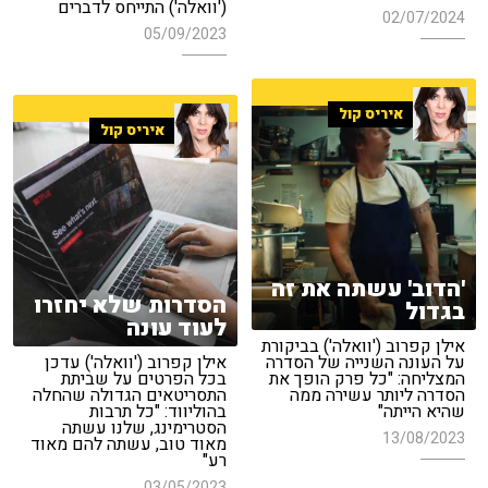
('וואלה') התייחס לדברים
02/07/2024
05/09/2023
איריס קול
איריס קול
'הדוב' עשתה את זה
הסדרות שלא יחזרו
בגדול
לעוד עונה
אילן קפרוב ('וואלה') בביקורת
על העונה השנייה של הסדרה
אילן קפרוב ('וואלה') עדכן
המצליחה: "כל פרק הופך את
בכל הפרטים על שביתת
הסדרה ליותר עשירה ממה
התסריטאים הגדולה שהחלה
שהיא הייתה"
בהוליווד: "כל תרבות
הסטרימינג, שלנו עשתה
13/08/2023
מאוד טוב, עשתה להם מאוד
רע"
03/05/2023