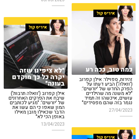
איריס קול
איריס קול
כמה טוב, ככה רע
"לא ציפינו שזה
יקרה כל כך מוקדם
זהירות, ספוילר: אילן קפרוב
בעונה"
('וואלה') הביע דעתו על
הפרק החדש של 'יורשים':
"לא משנה מה שהילדים
אילן קפרוב ('וואלה תרבות')
עושים, איכשהו זה תמיד
שיבח את הפרקים האחרונים
נגמר בזה שהם מפסידים"
של 'יורשים': "מגיע לכותבים
המון שאפו כי הם עשו את
27/04/2023
הדבר שכאילו מובן מאילו
באופן הכי לא"
13/04/2023
איריס קול