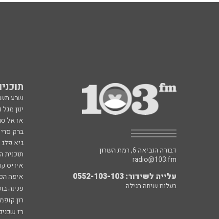
תוכניות fm
שבע תש
ינון מגל 
אראל סג"
ברק סרי 
גיא פלג
דבורה הנביאה 6, רמת השרון
תוכנית ה
radio@103.fm
איריס קו
עלייה לשידור: 0552-103-103
איפה הכ
בעלות שיחה רגילה
פנינה בת
רון קופמ
רז שכניק