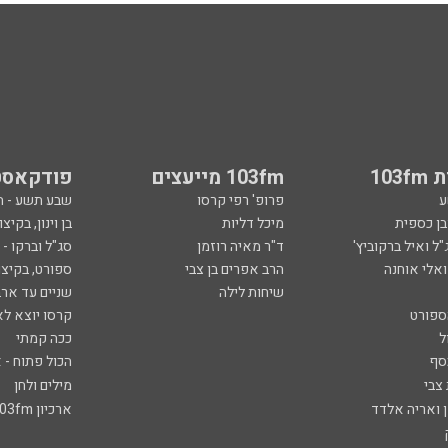
103
103fm מייעצים
פודקאסט
ע
פרופ' רפי קרסו
שבע תשע - 
ובן כספית
מיכל דליות
בן וינון, בקיצו
ל ואיל ברקוביץ'
ד"ר מאיה רוזמן
סג"ל וברקו -
ואלי אוחנה
הרב אפרים בן צבי
ספורט, בקיצו
שיחות לילה
שניים עד ארב
ספורט
קרסו יוצא לא
ל
ככה קמתי
סף
הכול פתוח - א
 צבי
מילים ולחן
ן ואריה אלדד
ארכיון 103fm