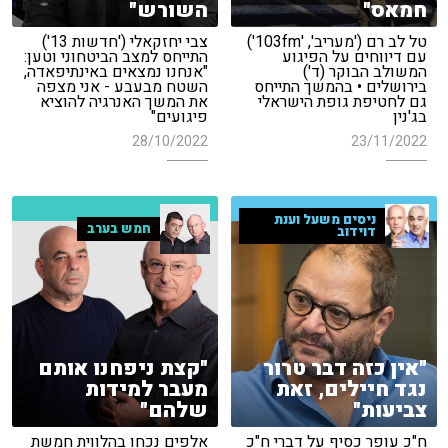
חמאס"
השורש"
טל לב רם ('מעריב', '103fm')
צבי יחזקאלי ('חדשות 13')
עם דיווחים על הפיגוע
התייחס למצב הביטחוני וטען:
המשולב הבוקר (ד')
"אנחנו נמצאים באינתיפאדה,
בירושלים • בהמשך התייחס
השטח מבעבע - אני מצפה
גם לחטיפת גופת הישראלי
את המשך האנרגיה להוציא
בג'נין
פיגועים"
28/10/2022
23/11/2022
ניסים משעל וענת
חמש בערב
דוידוב
"אין כזה דבר טרור
"קצת ניפחנו אותם
נגד חיילים, זאת
מעבר למידות
צביעות"
שלהם"
ח"כ עופר כסיף על דברי ח"כ
אלפים נכחו בהלווית חמשת