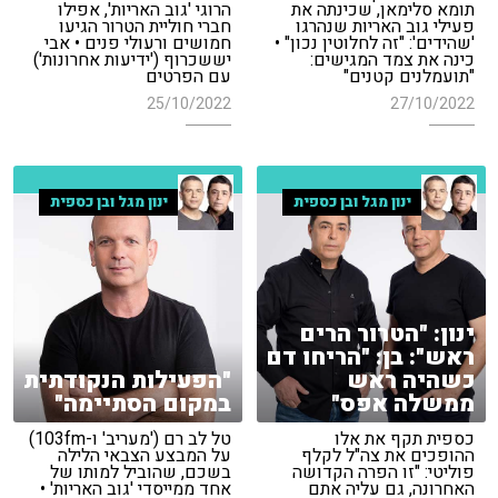
תומא סלימאן, שכינתה את
הרוגי 'גוב האריות', אפילו
פעילי גוב האריות שנהרגו
חברי חוליית הטרור הגיעו
'שהידים': "זה לחלוטין נכון" •
חמושים ורעולי פנים • אבי
כינה את צמד המגישים:
יששכרוף ('ידיעות אחרונות')
"תועמלנים קטנים"
עם הפרטים
25/10/2022
27/10/2022
ינון מגל ובן כספית
ינון מגל ובן כספית
ינון: "הטרור הרים
ראש": בן: "הריחו דם
כשהיה ראש
"הפעילות הנקודתית
ממשלה אפס"
במקום הסתיימה"
כספית תקף את אלו
טל לב רם ('מעריב' ו-103fm)
ההופכים את צה"ל לקלף
על המבצע הצבאי הלילה
פוליטי: "זו הפרה הקדושה
בשכם, שהוביל למותו של
האחרונה, גם עליה אתם
אחד ממייסדי 'גוב האריות' •