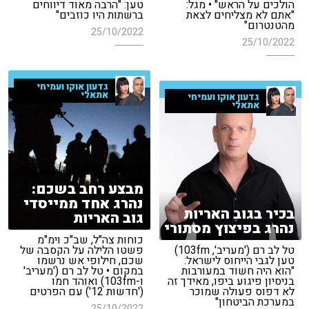
הולכים על הראש" • מגל:
טען: "הרבה מאוד דיווחים
"אתם לא מצליחים לצאת
ברשתות היו כוזבים"
מהטנטרום"
25/10/2022
25/10/2022
גדעון אוקו ועמיחי
אתאלי
גדעון אוקו ועמיחי
אתאלי
מבצע רחב בשכם:
נהרג אחד ממייסדי
בכיר בגוב האריות
גוב האריות
נהרג בפיצוץ מסתורי
כוחות צה"ל, שב"כ וימ"מ
טל לב רם ('מעריב', 103fm)
פשטו הלילה על הקסבה של
טען לגבי הייחוס לישראל:
שכם, חילופי אש נרשמו
"הוא היה חשוד במעורבות
במקום • טל לב רם ('מעריב'
בניסיון פיגוע ביפו, מאידך זה
ו-103fm) ואוהד חמו
לא דפוס פעולה שמוכר
('חדשות 12') עם הפרטים
במערכת הביטחון"
25/10/2022