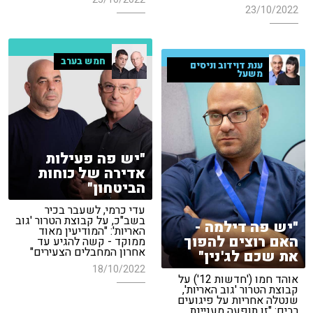
23/10/2022
חמש בערב
ענת דוידוב וניסים
משעל
"יש פה פעילות
אדירה של כוחות
הביטחון"
עדי כרמי, לשעבר בכיר
בשב"כ, על קבוצת הטרור 'גוב
"יש פה דילמה -
האריות': "המודיעין מאוד
האם רוצים להפוך
ממוקד - קשה להגיע עד
אחרון המחבלים הצעירים"
את שכם לג'נין"
18/10/2022
אוהד חמו ('חדשות 12') על
קבוצת הטרור 'גוב האריות',
שנטלה אחריות על פיגועים
רבים: "זו תופעה מעניינת,