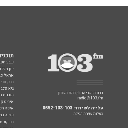
תוכניות fm
שבע תש
ינון מגל 
אראל סג"
ברק סרי 
גיא פלג
דבורה הנביאה 6, רמת השרון
תוכנית ה
radio@103.fm
איריס קו
עלייה לשידור: 0552-103-103
איפה הכ
בעלות שיחה רגילה
פנינה בת
רון קופמ