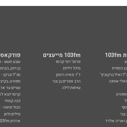
103
103fm מייעצים
פודקאסט
ע
פרופ' רפי קרסו
שבע תשע - 
ובן כספית
מיכל דליות
בן וינון, בקיצו
ל ואיל ברקוביץ'
ד"ר מאיה רוזמן
סג"ל וברקו -
ואלי אוחנה
הרב אפרים בן צבי
ספורט, בקיצו
שיחות לילה
שניים עד ארב
ספורט
קרסו יוצא לא
ל
ככה קמתי
סף
הכול פתוח - א
 צבי
מילים ולחן
ן ואריה אלדד
ארכיון 103fm