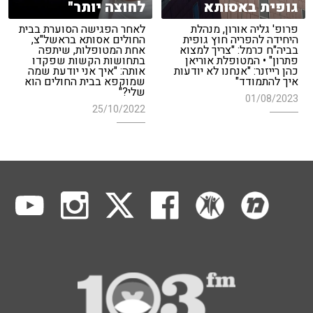
גופית באסותא
לחוצה יותר"
פרופ' גליה אורון, מנהלת
לאחר הפגישה הסוערת בבית
היחידה להפריה חוץ גופית
החולים אסותא בראשל"צ,
בביה"ח כרמל: "צריך למצוא
אחת המטופלות, שיתפה
פתרון" • המטופלת אוריאן
בתחושות הקשות שפקדו
כהן רייזנר: "אנחנו לא יודעות
אותה: "איך אני יודעת שמה
איך להתמודד"
שמוקפא בבית החולים הוא
שלי?"
01/08/2023
25/10/2022