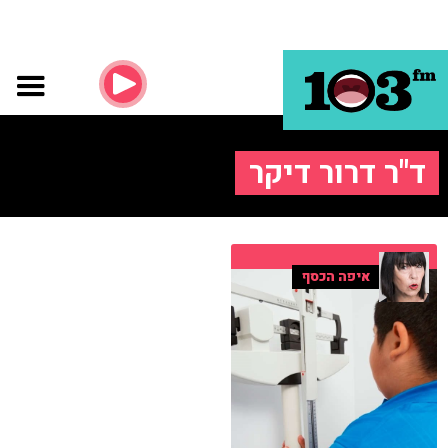
ד"ר דרור דיקר
איפה הכסף