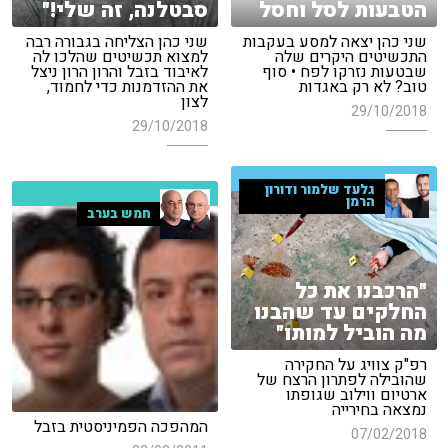
הטבעות לסל וחסל
סבטלנה, זה שלי!"
שני כהן יצאה למסע בעקבות
שני כהן הצליחה בגבורה רבה
התכשיטים היקרים שלה
למצוא תכשיטים שהלכו לה
שבטעות נזרקו לפח • סוף
לאיבוד בזבל והרון הרון ניצל
טוב? לא רק באגדות
את ההזדמנות כדי לחמוד,
לצון
29/10/2018
29/10/2018
גלעד שלמור ודורון
הרמן
חמש בערב
"הרכבנו את כל
החלקים עד שהבנו
מה הוביל למותו"
רפ"ק צוויג על החקירה
שהובילה לפתרון הרצח של
ארטיום ווילוב שגופתו
נמצאה בחירייה
המהפכה הפמיניסטית בזבל
07/02/2018