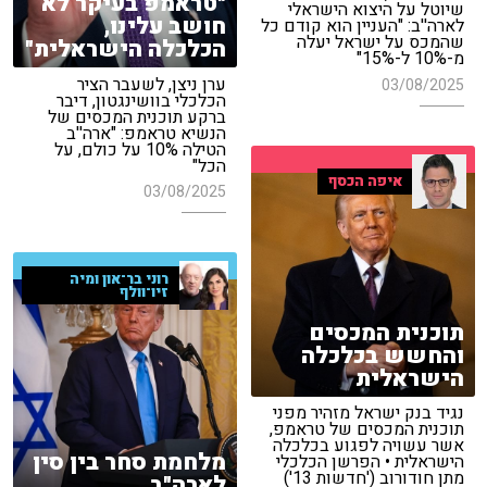
"טראמפ בעיקר לא
שיוטל על היצוא הישראלי
חושב עלינו,
לארה''ב: "העניין הוא קודם כל
שהמכס על ישראל יעלה
הכלכלה הישראלית"
מ-10% ל-15%"
ערן ניצן, לשעבר הציר
03/08/2025
הכלכלי בוושינגטון, דיבר
ברקע תוכנית המכסים של
הנשיא טראמפ: "ארה''ב
הטילה 10% על כולם, על
הכל"
איפה הכסף
03/08/2025
רוני בר־און ומיה
זיו־וולף
תוכנית המכסים
והחשש בכלכלה
הישראלית
נגיד בנק ישראל מזהיר מפני
תוכנית המכסים של טראמפ,
אשר עשויה לפגוע בכלכלה
מלחמת סחר בין סין
הישראלית • הפרשן הכלכלי
מתן חודורוב ('חדשות 13')
לארה"ב