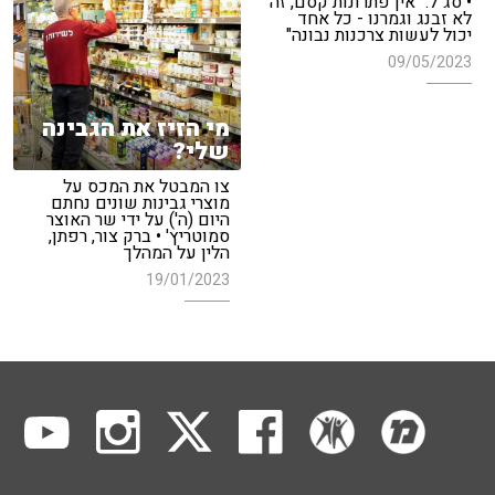
• סג"ל: "אין פתרונות קסם, זה
לא זבנג וגמרנו - כל אחד
יכול לעשות צרכנות נבונה"
09/05/2023
מי הזיז את הגבינה
שלי?
צו המבטל את המכס על
מוצרי גבינות שונים נחתם
היום (ה') על ידי שר האוצר
סמוטריץ' • ברק צור, רפתן,
הלין על המהלך
19/01/2023