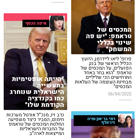
איפה הכסף
המכסים של
טראמפ: "יש פה
שינוי בכללי
המשחק"
פרופ' ליאו ליידרמן, היועץ
הכליל הראשי של בנק
הפועלים, על המכסים של
טראמפ: "הוא בחר באחד
התרחישים הכי שליליים
"הייתה אופטימיות
מבחינת העוצמה של העלאות
בתעשייה
המכסים"
הישראלית שנוחרג
06/04/2025
כמו בקנדציה
הקודמת שלו"
נדב זיו, מנכ''ל אורטל מערכות
חימום, הסביר כיצד משפיעה
רוני בר־און ומיה
זיו־וולף
החלטת המכסים של טראמפ
על החברות הישראליות
המייצאות לארה''ב