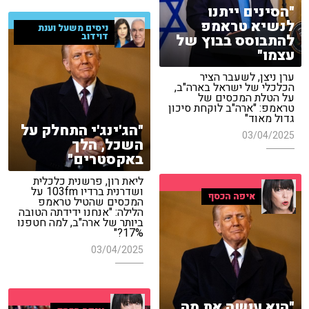
"הסינים ייתנו
לנשיא טראמפ
ניסים משעל וענת
דוידוב
להתבוסס בבוץ של
עצמו"
ערן ניצן, לשעבר הציר
הכלכלי של ישראל בארה"ב,
על הטלת המכסים של
טראמפ: "ארה"ב לוקחת סיכון
גדול מאוד"
"הג'ינג'י התחלק על
03/04/2025
השכל, הלך
באקסטרים"
ליאת רון, פרשנית כלכלית
ושדרנית ברדיו 103fm על
איפה הכסף
המכסים שהטיל טראמפ
הלילה: "אנחנו ידידתה הטובה
ביותר של ארה"ב, למה חטפנו
17%?"
03/04/2025
"הוא עושה את מה