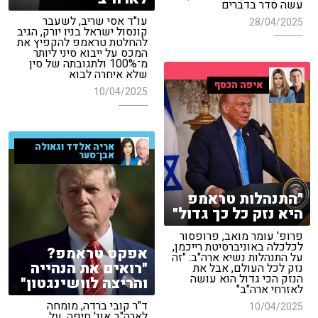
עשה סדר בדברים
עו"ד אסי שריב, לשעבר
28/04/2025
קונסול ישראל בניו יורק, הגיב
להחלטת טראמפ להקפיץ את
המכס על ייבוא סיני ליותר
מ־100% ולתגובתה של סין
שלא איחרה לבוא
איפה הכסף
10/04/2025
אריה אלדד וגאולה
אבן־סער
"התנהלות טראמפ
היא נזק כל כך גדול"
פרופ' עומר מואב, פרופסור
לכלכלה באוניברסיטת רייכמן,
אפקט טראמפ?
על התנהלות נשיא ארה"ב: "זה
"רואים את הנהייה
נזק לכל העולם, אבל את
הנזק הכי גדול הוא עושה
והריצה לוושינגטון"
לאזרחי ארה"ב"
ד"ר קובי ברדה, מומחה
10/04/2025
לארה"ב אונ' חיפה, על