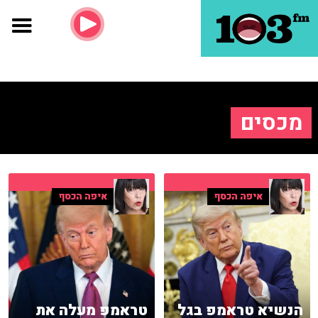
מכסים
איפה הכסף
איפה הכסף
הנשיא טראמפ בגל
טראמפ מעלה את