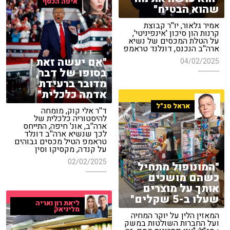
איפה הכסף
שהוא הבטיח"
אמיר גלאור, יו''ר קבוצת
קרנות הון סיכון 'אינפיניטי',
על הטלת המכסים של נשיא
ארה''ב הנכנס, דונלנד טראמפ
"אם יעשה זאת
04/02/2025
בסופו של דבר,
מדובר ברעידת
אדמה כלכלית"
אראל סג"ל
ד''ר אלי קוק, מומחה
להיסטוריה כלכלית של
ארה''ב, אונ' חיפה, התייחס
לכך שנשיא ארה''ב דונלד
טראמפ הטיל מכסים גבוהים
על קנדה, מקסיקו וסין
02/02/2025
"המונופול מתחיל
כשהם מושכים
אותך על מוצרים
שעלו ב-5 שקלים"
ליאת רון ואריה
מליניאק
המאזין הלין על יוקר המחיה
ועל החברות השולטות במשק