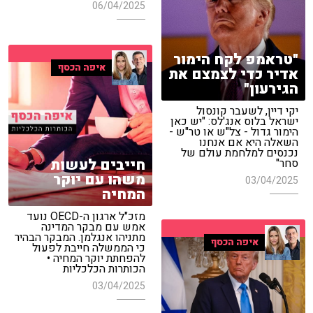
06/04/2025
"טראמפ לקח הימור
איפה הכסף
אדיר כדי לצמצם את
הגירעון"
יקי דיין, לשעבר קונסול
ישראל בלוס אנג'לס: "יש כאן
הימור גדול - צל"ש או טר"ש -
השאלה היא אם אנחנו
נכנסים למלחמת עולם של
חייבים לעשות
סחר"
משהו עם יוקר
03/04/2025
המחיה
מזכ"ל ארגון ה-OECD נועד
אמש עם מבקר המדינה
מתניהו אנגלמן. המבקר הבהיר
איפה הכסף
כי הממשלה חייבת לפעול
להפחתת יוקר המחיה •
הכותרות הכלכליות
03/04/2025