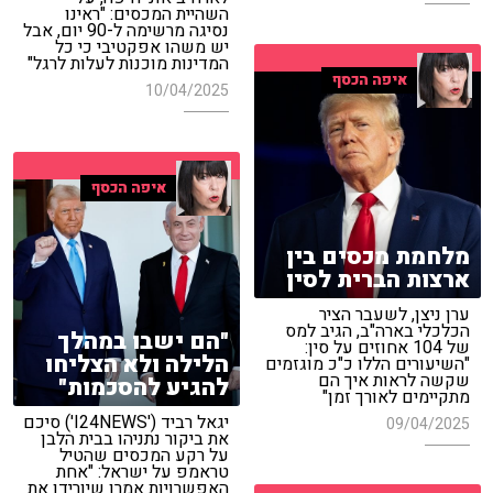
השהיית המכסים: "ראינו
נסיגה מרשימה ל-90 יום, אבל
יש משהו אפקטיבי כי כל
המדינות מוכנות לעלות לרגל"
איפה הכסף
10/04/2025
איפה הכסף
מלחמת מכסים בין
ארצות הברית לסין
ערן ניצן, לשעבר הציר
הכלכלי בארה"ב, הגיב למס
"הם ישבו במהלך
של 104 אחוזים על סין:
הלילה ולא הצליחו
"השיעורים הללו כ"כ מוגזמים
שקשה לראות איך הם
להגיע להסכמות"
מתקיימים לאורך זמן"
יגאל רביד ('I24NEWS') סיכם
09/04/2025
את ביקור נתניהו בבית הלבן
על רקע המכסים שהטיל
טראמפ על ישראל: "אחת
האפשרויות אמרו שיורידו את