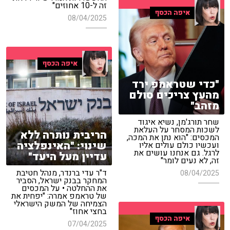
זה ל-10 אחוזים"
איפה הכסף
08/04/2025
איפה הכסף
"כדי שטראמפ ירד
מהעץ צריכים סולם
מזהב"
שחר תורג'מן, נשיא איגוד
לשכות המסחר על העלאת
הריבית נותרה ללא
המכסים: "הוא נתן את המכה,
שינוי: "האינפלציה
ועכשיו כולם עולים אליו
לרגל. גם אנחנו עושים את
עדיין מעל היעד"
זה, לא נעים לומר"
ד"ר עדי ברנדר, מנהל חטיבת
08/04/2025
המחקר בבנק ישראל, הסביר
את ההחלטה • על המכסים
של טראמפ אמרה: "יפחית את
הצמיחה של המשק הישראלי
בחצי אחוז"
איפה הכסף
07/04/2025