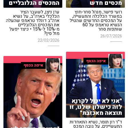
מכסים חדש
המכסים הגלובליים
רועי פישר, מנהל סחר-חוץ
ערן ניצן, לשעבר הציר
במשרד הכלכלה והתעשייה,
הכלכלי בארה''ב, על נשיא
על המכסים החדשים שהטיל
ארה''ב דונלד טראמפ שהעלה
הנשיא טראמפ על 60
את המכסים הגלובליים
שותפות סחר
מ-10% ל-15% • כיצד יפעל
מול סין?
26/07/2026
22/02/2026
איפה הכסף
איפה הכסף
"אני לא יכול לקרוא
לזה כישלון שלנו, זו
תוצאה מאכזבת"
ד''ר רון תומר, נשיא התאחדות
התעשיינים, על גובה המכס