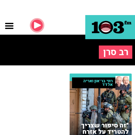
רב סרן
רוני בר־און ואריה
אלדד
"זה סיפור שצריך
להטריד על אזרח