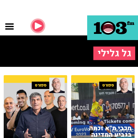
גל גלילי
ספורט
ספורט
מכבי ת''א זכתה
בגביע המדינה