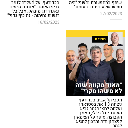
שיתף בתחושותיו וחשף: "היה
בכדורעף, על העלייה לגמר
חשש שלא נעמוד בעומס"
גביע האתגר: "אנחנו מגיעים
כאנדרדוג מובהק, אבל בלי
27/02/2023
רגשות נחיתות - זה כיף גדול"
16/02/2023
ספורט
"מאוד מקווה שזה
לא משהו מקרי"
מכבי תל אביב בכדורעף
ניצחה 1:3 את בסטראדו
ועלתה לחצי הגמר גביע
האתגר • גל גלילי, מאמן
הקבוצה, סיפר על הצימאון
לניצחון הזה והרצון להגיע
לגמר