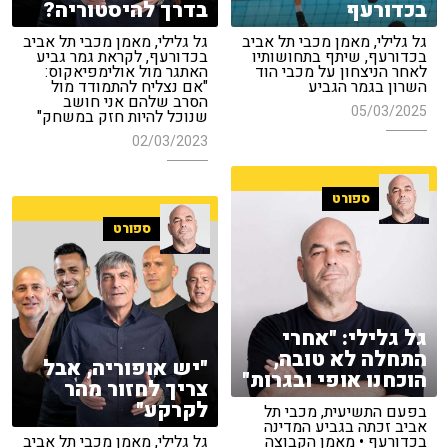
בכדורעף
בדרך להיסטוריה?
גל גלילי, מאמן מכבי תל אביב
גל גלילי, מאמן מכבי תל אביב
בכדורעף, שיתף בתחושותיו
בכדורעף, לקראת גמר גביע
לאחר הניצחון על מכבי הוד
האתגר מול אולימפיאקוס:
השרון בגמר הגביע
"אם נצליח להתמודד מול
הסרב שלהם אני חושב
05/03/2025
שנוכל להיות חזק במשחק"
02/03/2023
ספורט
ספורט
גל גלילי: "אחרי
התחלה לא טובה,
"יש אופוריה, אבל
הוכחנו אופי ובגרות"
צריך לחזור מהר
לקרקע"
בפעם התשיעית, מכבי תל
אביב זכתה בגביע המדינה
בכדורעף • מאמן הקבוצה
גל גלילי, מאמן מכבי תל אביב