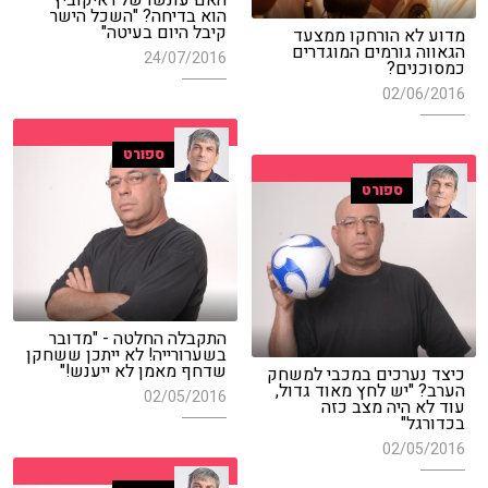
הוא בדיחה? "השכל הישר
קיבל היום בעיטה"
מדוע לא הורחקו ממצעד
הגאווה גורמים המוגדרים
24/07/2016
כמסוכנים?
02/06/2016
ספורט
ספורט
התקבלה החלטה - "מדובר
בשערורייה! לא ייתכן ששחקן
שדחף מאמן לא ייענש!"
כיצד נערכים במכבי למשחק
הערב? "יש לחץ מאוד גדול,
02/05/2016
עוד לא היה מצב כזה
בכדורגל"
02/05/2016