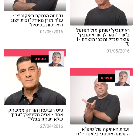
נדחתה הרחקת ראיקוביץ' -
עו"ד מורן מאירי: "זכות ייצוג
היא זכות בסיסית"
ראיקוביץ' ישחק מול הפועל
01/05/2016
ב"ש - "תאר לך שראיקוביץ'
עוצר פנדל ומכבי מנצחת 1-
0"
01/05/2016
ספורט
ספורט
נייט רובינסון הורחק ממשחק
אחד - אריה מליניאק: "עדיף
שלא ישחק בכלל"
27/04/2016
ועדת האתיקה של פיפ"א
השעתה את ספ בלאטר - "זו