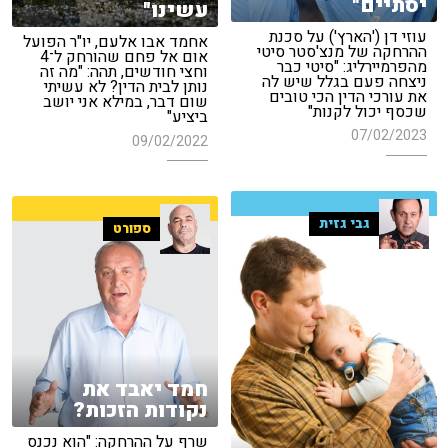
יסתיים"
עשינו"
עוזי דן ('הארץ') על סכנת
אחמד אבו אלעם, יו"ר הפועל
ההרחקה של מנצ'סטר סיטי
אום אל פחם שהורחק ל־4
מהפרמיירליג: "סיטי כבר
וחצי חודשים, תהה: "מה זה
ניצחה פעם בגלל שיש לה
נותן לבית הדין? לא עשיתי
את עורכי הדין הכי טובים
שום דבר, במילא אני יושב
שכסף יכול לקנות"
ביציע"
07/02/2023
09/02/2022
גבי גזית
ספורט
חמד יאבד את
נקודות הזכות?
שרף על ההרחקה: "הוא נכנס