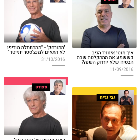
'המורחק' - "מההתחלה מוריניו
לא התאים למנצ'סטר יונייטד"
איך מוטי איווניר הגיב
כששמע את הההקלטה שבה
31/10/2016
הבטיח שלא יורחק השנה?
11/09/2016
ספורט
גבי גזית
האם עונשו של ראיקוביץ'