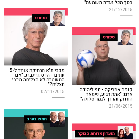
בסך הכל ועדת משמעת"
21/12/2015
ספורט
ספורט
מכבי ת"א הרחיקה אוהד ל-5
שנים - הדס גרינברג: "אם
המשטרה לא הצליחה מכבי
תצליח?"
קופה אמריקה - יוני ליהודה
02/11/2015
ארם: "אתה רגוע, ניימאר
הורחק והדרך לגמר סלולה"
21/06/2015
חמש בערב
מועדון ארוחת הבוקר