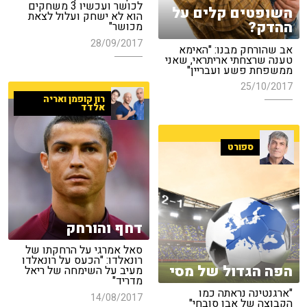
לכושר ועכשיו 3 משחקים
השופטים קלים על
הוא לא ישחק ועלול לצאת
ההדק?
מכושר"
28/09/2017
אב שהורחק מבנו: "האימא
טענה שרצחתי אריתראי, שאני
ממשפחת פשע ועבריין"
25/10/2017
רון קופמן ואריה
אלדד
ספורט
דחף והורחק
סאל אמרגי על הרחקתו של
רונאלדו: "הכעס על רונאלדו
הפה הגדול של מסי
מעיב על השימחה של ריאל
מדריד"
"ארגנטינה נראתה כמו
14/08/2017
הקבוצה של אבו סובחי"