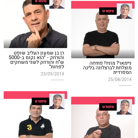
ספורט
ספורט
רן בן שמעון העליב שופט
והורחק - "הוא נקנס ב-5000
ש"ח והורחק לשני משחקים
ניימאר? מוניר! פתיחה
לפחות"
מוצלחת לברצלונה בליגה
הספרדית
23/09/2014
25/08/2014
ספורט
ספורט