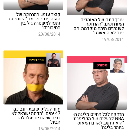
קוצר עונש ההרחקה של
האוהדים - פרימו: "השופטת
עורך דינם של האוהדים
נתנה למשטרה גול בין
המורחקים: "ההרחקה
החיבורים"
לשנתיים היתה מוקדמת. הם
עוד לא הואשמו"
20/08/2014
19/08/2014
גבי גזית
ספורט
יהודה גליק שובת רעב כבר
47 ימים: "מדינת ישראל לא
הרחקה לכל החיים מליגת ה-
רוצה שיהודים יעלו להר
NBA לבעלים של הקליפרס:
הבית"
"הוא נחשב לאדם המאוס
ביותר בליגה"
15/05/2014