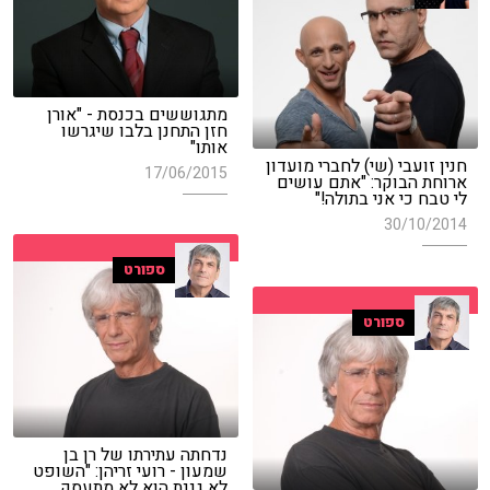
מתגוששים בכנסת - "אורן
חזן התחנן בלבו שיגרשו
אותו"
חנין זועבי (שי) לחברי מועדון
17/06/2015
ארוחת הבוקר: "אתם עושים
לי טבח כי אני בתולה!"
30/10/2014
ספורט
ספורט
נדחתה עתירתו של רן בן
שמעון - רועי זריהן: "השופט
לא גננת הוא לא מתעסק