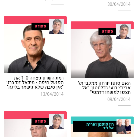
30/04/2014
ספורט
ספורט
רמת השרון ניצחה 1-0 את
הפועל חיפה - מיכאל זנדברג:
האם סופו יורחק ממכבי תל
"אין סיבה שלא נישאר בליגה"
אביב? רועי גדלסטון: "אל
תצפו למשהו דרמטי"
13/04/2014
09/04/2014
ספורט
רון קופמן ואריה
אלדד