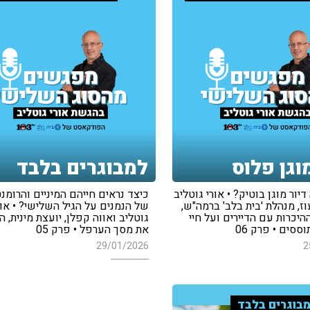
וגן פלוס
למבוגרים בלבד
יור מוגן בוטיק? • אורי גוטליב
כיצד נראים חייהם המיניים והרומנט
עוז, מנהלת 'בית בלב' ברמה"ש,
של הנמנים על הגיל השלישי? • אור
היכרות עם הדיירים ועל חיי
גוטליב ואווה קפלן, יועצת מינית, ה
ססים • פרק 06
את מסך הערפל • פרק 05
29/01/2026
2
בוגרים בלבד