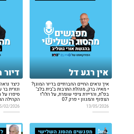
אין רגע דל
דיור מ
איך נראים החיים החברתיים בדיור המוגן?
כיצד נראה ד
• מאיה ברק, מנהלת התרבות ב'בית בלב'
ונורית בר 
בפ"ת, והדיירת ציפי שומרת, על הלו"ז
סיפרו על ה
הצפוף והמגוון • פרק 07
הקהילה התו
5/02/2026
13/05/2026
מפגשים מהסוג השלישי
למ