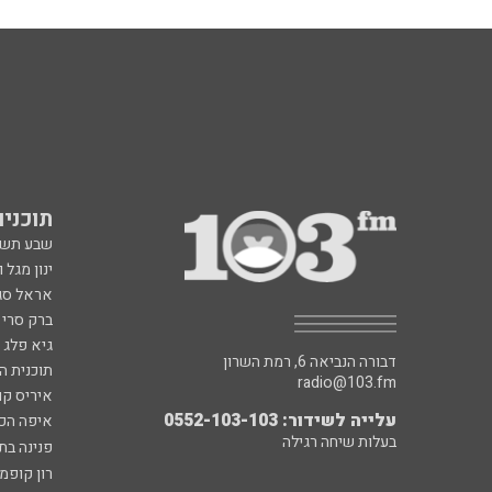
תוכניות fm
שבע תש
ינון מגל 
אראל סג"
ברק סרי 
גיא פלג
דבורה הנביאה 6, רמת השרון
תוכנית ה
radio@103.fm
איריס קו
עלייה לשידור: 0552-103-103
איפה הכ
בעלות שיחה רגילה
פנינה בת
רון קופמ