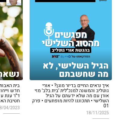
הגיל השלישי, לא
מה שחשבתם
נשארי
איך נראים החיים בדיור מוגן? • אורי
בית האבות
גוטליב והמשנה למנכ"לית 'בית בלב' מזי
חדש וייחוד
אורן עם מה שלא ידעתם על הגיל
ד"ר ענת עק
השלישי • תתכוננו להיות מופתעים • פרק
חטיבת האש
01
8/04/2023
18/11/2025