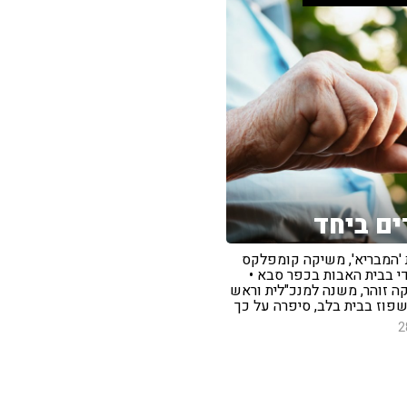
ם ביחד
 'המבריא', משיקה קומפלקס
י בבית האבות בכפר סבא •
ה זוהר, משנה למנכ"לית וראש
פוז בבית בלב, סיפרה על כך
2