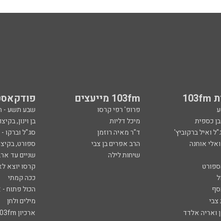
103
103fm מייעצים
פודקאסט
ע
פרופ' רפי קרסו
שבע תשע - 
ובן כספית
מיכל דליות
בן וינון, בקיצו
ל ואיל ברקוביץ'
ד"ר מאיה רוזמן
סג"ל וברקו -
ואלי אוחנה
הרב אפרים בן צבי
ספורט, בקיצו
שיחות לילה
שניים עד ארב
ספורט
קרסו יוצא לא
ל
ככה קמתי
סף
הכול פתוח - א
 צבי
מילים ולחן
ן ואריה אלדד
ארכיון 103fm