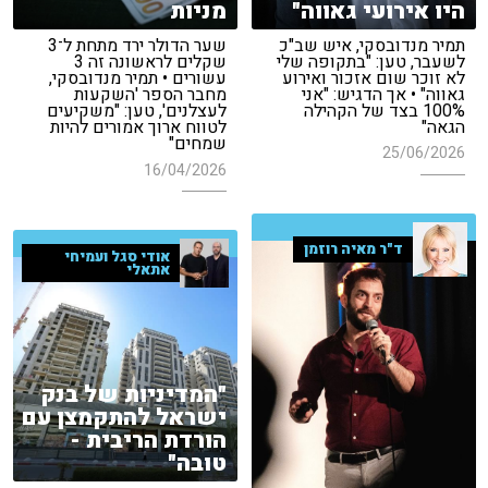
היו אירועי גאווה"
מניות
תמיר מנדובסקי, איש שב"כ
שער הדולר ירד מתחת ל־3
לשעבר, טען: "בתקופה שלי
שקלים לראשונה זה 3
לא זוכר שום אזכור ואירוע
עשורים • תמיר מנדובסקי,
גאווה" • אך הדגיש: "אני
מחבר הספר 'השקעות
100% בצד של הקהילה
לעצלנים', טען: "משקיעים
הגאה"
לטווח ארוך אמורים להיות
שמחים"
25/06/2026
16/04/2026
ד"ר מאיה רוזמן
אודי סגל ועמיחי
אתאלי
"המדיניות של בנק
ישראל להתקמצן עם
הורדת הריבית -
טובה"