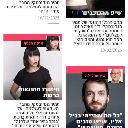
תמיר מנדובסקי, מחבר
'השקעות לעצלנים', על ירידת
מחירי הדיור
'טיפ מהכוכבים'
16/12/2025
מהם הרגלי התזונה של תמיר
מנדובסקי? ד"ר מאיה רוזמן
שוחחה עם מחבר 'השקעה
לעצלנים' • מה הוא אוכל,
ממה הוא נמנע והאם הוא
שומר על אורח חיים בריא?
איפה הכסף
20/02/2026
שיחות לילה
היזהרו מהונאות
ברשת
תמיר מנדובסקי, מחבר
'השקעות לעצלנים', על
ההתחזות אליו ולידוענים
"כל מה שהייתי רגיל
אחרים דרך הונאות ברשת:
אליו, שיש טובים
"בוקר בהיר אחד שלחו לי
פרסומים שלא אני כתבתי"
ורעים, הטשטש"