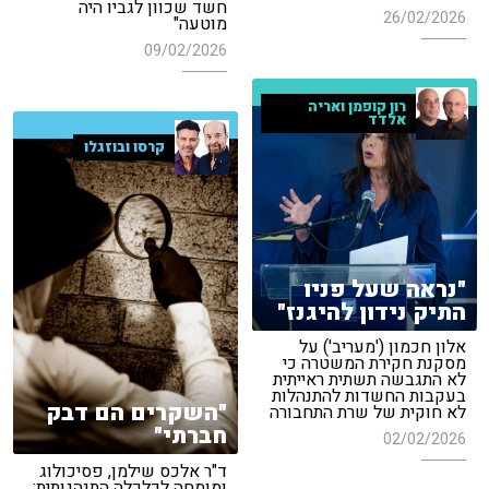
חשד שכוון לגביו היה
26/02/2026
מוטעה"
09/02/2026
רון קופמן ואריה
אלדד
קרסו ובוזגלו
"נראה שעל פניו
התיק נידון להיגנז"
אלון חכמון ('מעריב') על
מסקנת חקירת המשטרה כי
לא התגבשה תשתית ראייתית
בעקבות החשדות להתנהלות
"השקרים הם דבק
לא חוקית של שרת התחבורה
חברתי"
02/02/2026
ד"ר אלכס שילמן, פסיכולוג
ומומחה לכלכלה התנהגותית: