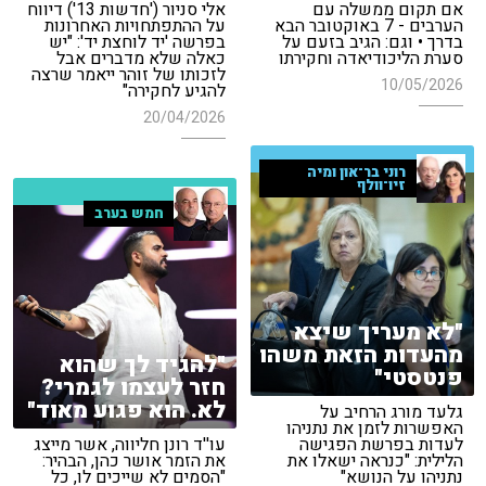
אם תקום ממשלה עם
אלי סניור ('חדשות 13') דיווח
הערבים - 7 באוקטובר הבא
על ההתפתחויות האחרונות
בדרך • וגם: הגיב בזעם על
בפרשה 'יד לוחצת יד': "יש
סערת הליכודיאדה וחקירתו
כאלה שלא מדברים אבל
לזכותו של זוהר ייאמר שרצה
10/05/2026
להגיע לחקירה"
20/04/2026
רוני בר־און ומיה
זיו־וולף
חמש בערב
"לא מעריך שיצא
מהעדות הזאת משהו
"להגיד לך שהוא
פנטסטי"
חזר לעצמו לגמרי?
לא. הוא פגוע מאוד"
גלעד מורג הרחיב על
האפשרות לזמן את נתניהו
לעדות בפרשת הפגישה
עו''ד רונן חליווה, אשר מייצג
הלילית: "כנראה ישאלו את
את הזמר אושר כהן, הבהיר:
נתניהו על הנושא"
"הסמים לא שייכים לו, כל