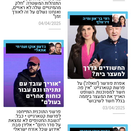
התנהלות המשטרה: "חלק
מהמינויים שלה לא ראויים,
ואנחנו נשלם על זה לאורך
זמן"
רוני בר־און ומיה
זיו־וולף
04/04/2025
גדעון אוקו ועמיחי
אתאלי
החשודים בדרך
למעצר בית?
"אוריך עובד עם
אפרת פורשר ('וואלה') על
פרשת קטארגייט: "אין פה
נתניהו וגם עבור
חשד למסוכנות. השופט
כוחות אחרים
האריך את המעצר ביממה
בגלל חשד לשיבוש"
בעולם"
03/04/2025
פרשני התוכנית התייחסו
לפרשת קטארגייט • כבל:
"השבת החטופים לא נמצאת
על סדר היום" • אלירן סבח:
"אירוע שכל אזרח ישראלי