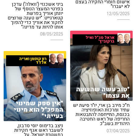
אישום חומרי החקירה בעצם
ביני אשכנזי ('וואלה') עדכן
לא יעברו"
בפרטי המעצר הנוסף של
יונתן אוריך בפרשת
12/05/2025
קטארגייט: "יש טענה שרוצים
לחקור את אוריך כדי להפוך
אותו להיות עד מדינה"
08/05/2025
אראל סג"ל ואיל
ברקוביץ'
רון קופמן ואריה
אלדד
"טוב עשה שהשעה
את עצמו"
"אין ספק שמינוי
ח"כ מירב בן ארי, יו"ר סיעת יש
המפכ"ל הוא מינוי
עתיד ומרכזת האופוזיציה
בכנסת, התייחסה להתבטאות
בעייתי"
החריפה של ראש החטיבה
היהודית בשב"כ
ניצב בדימוס יוסי סדבון,
לשעבר ראש אגף חקירות
07/04/2025
במשטרת ישראל, על