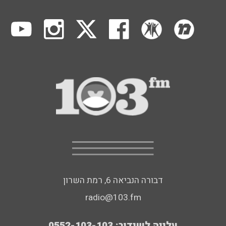
דבורה הנביאה 6, רמת השרון
radio@103.fm
עלייה לשידור: 0552-103-103