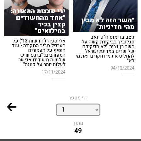
ירי פצצות התאורה:
"אחד מהחשודים
"השר הזה לא מבין
קצין בכיר
מהי מדיניות"
במילואים"
ניצב בדימוס ח"כ יואב
אלי סניור ('חדשות 13') על
סגלוביץ בביקורת קשה על
הערפל סביב החקירה • עוד
השר בן גביר: "לא תפקידם
הוסיף על העצורים
של שרים במדינת ישראל
המעורבים: "ברגע שיש
להחליט את מי חוקרים ואת מי
שלושה חשודים אפשר
לא"
לעלות יותר על כוונה"
04/12/2024
17/11/2024
דף מספר
מתוך
49