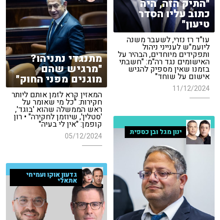
"התיק הזה, היה
כתוב עליו הסדר
טיעון"
עו"ד רז נזרי, לשעבר משנה
ליועמ"ש לענייני ניהול
ותפקידים מיוחדים, הבהיר על
מתנגדי נתניהו?
האישומים נגד רה"מ: "חשבתי
"מרגיש שהם
בזמנו שאין מספיק להגיש
אישום על שוחד"
מוגנים מפני החוק"
11/12/2024
המאזין קרא לזמן אותם ליותר
חקירות: "כל מי שאומר על
ראש הממשלה שהוא 'בוגד',
'סטלין', שיוזמן לחקירה" • רון
קופמן: "אין לי בעיה"
ינון מגל ובן כספית
05/12/2024
גדעון אוקו ועמיחי
אתאלי