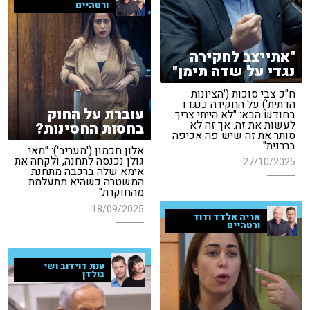
ורטהיים
"אתייצב לחקירה
נגדי על שדה תימן"
ח"כ צבי סוכות ('הציונות
הדתית') על החקירה כנגדו
עוברת על החוק
בחודש הבא: "לא הייתי צריך
לעשות את זה. אך זה לא
בחסות החסינות?
סותר את זה שיש פה אכיפה
בררנית"
אלון חכמון ('מעריב'): "מאי
גולן נכנסה לתחנה, ולקחה את
27/10/2025
אימא שלה ברכבה מתחנת
המשטרה כשהיא מתעלמת
מהחוקרת"
18/09/2025
אריה אלדד ודוד
ורטהיים
ענת דוידוב ושי
גולדן