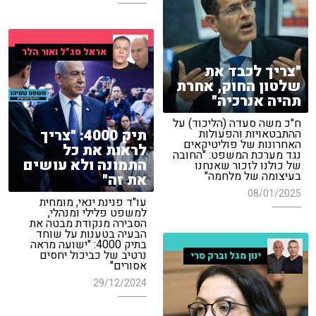
אראל סג"ל ואור הלר
"צריך לכבד את
שלטון החוק, אחרת
תהיה אנרכיה"
ח"כ משה סעדה (הליכוד) על
תיק 4000: "צריך
ההתבטאויות והפעולות
האחרונות של פוליטיקאים
לראות את כל
נגד מערכת המשפט: "החובה
התמונה ולא עושים
של כולנו לזכור שאנחנו
בעיצומה של מלחמה"
את זה"
08/01/2025
עו"ד פנינת ינאי, מומחית
למשפט פלילי ומנהלי,
הסבירה מנקודת מבטה את
הבעיה בטענות על שוחד
בתיק 4000: "ישועה מראה
נרטיב של כביכול יחסים
ינון מגל וברק סרי
אסורים"
29/12/2024