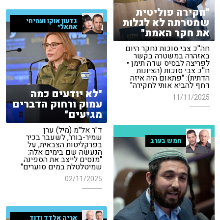
"חקירה פוליטית
שמטרתה לא לגלות
גדעון אוקו ועמיחי
אתאלי
את חקר האמת"
חה''כ צבי סוכות נחקר היום
באזהרה במשטרה בקשר
לפריצה לבסיס שדה תימן •
ח''כ צבי סוכות (הציונות
הדתית): "פתאום היה איזה
דחף להביא אותי לחקירה"
"לא יודעים כמה
11/11/2025
עמוק ורחוק הדברים
מגיעים"
ד"ר אל"מ (מיל) ערן
שמיר-בורר, לשעבר בכיר
חמש בערב
בפרקליטות הצבאית, על
הנעשה שם בימים אלה:
"מנסים לייצב את הספינה
שמיטלטלת במים סוערים"
02/11/2025
אריה אלדד ודוד