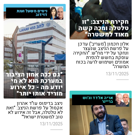
ניסים משעל וענת
דוידוב
חקירת הניצב: "זו
טלטלה ומכה קשה
מאוד למשטרה"
אלון חכמון ('מעריב') עדכן
על פרשת הניצב שנעצר
ונחקר על ידי מח"ש: "החקירה
עוסקת בחשש להפרת
אמונים ושימוש לרעה בכוח
המשרה"
"גם ככה אמון הציבור
13/11/2025
במערכת הוא לא מי
יודע מה - כל אירוע
מוריד אותו יותר"
אריה אלדד וג'וש
בריינר
ניצב בדימוס עו"ד אהרון
אקסול על פרשת הניצב: "זאת
לא טלטלה, אבל זה אירוע לא
טוב למשטרת ישראל"
13/11/2025