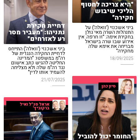
"היא צריכה לחטוף
הליכי שיבוש
חקירה"
דחיית חקירת
ביני אשכנזי ('וואלה') על
נתניהו: "מעביר מסר
התנהלות השרה מאי גולן
בחקירת אימה: "זו חרפה. אין
רע לאזרחים"
אירוע שבו שרה בישראל
מבריחה את אימא שלה
ביני אשכנזי ('וואלה') התייחס
מחקירה"
לדחיית החקירה הנגדית של
רה"מ במשפטו: "המדינה
18/09/2025
החליטה להגיש כתב אישום
נגד רה"מ שלה ולא מצליחה
להעמיד אותו לדין"
21/07/2025
סיון כהן
אראל סג"ל ואיל
ברקוביץ'
"החומר יכול להוביל