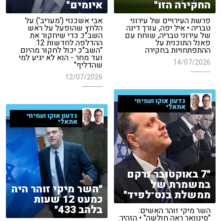
החקירה הזו"
איומים"
פרשת העירויים של עירוני
אבי אשכנזי ('מעריב') על
טבריה • איל יפה, עורך דינה
הלחץ שהופעל על ראש
של עירוני טבריה, שוחח עם
השב"כ כדי שיחקור את
פאנל התוכנית על
ההדלפה לחדשות 12:
ההתפתחויות בחקירה
"השב"כ יכול לחקור מהיום
ועד מחר - הוא לא יגיע למי
14/07/2026
שהדליף"
12/07/2026
גדעון אוקו ועמיחי
אתאלי
גדעון אוקו ועמיחי
אתאלי
"7 באוקטובר נרקם
במשמרת של
"השר מיקי זוהר היה
ממשלת בנט־לפיד"
כמעט 12 שעות
בלהב 433"
השר מיקי זוהר האשים:
"סינוואר ראה חולשה" • הזהיר: