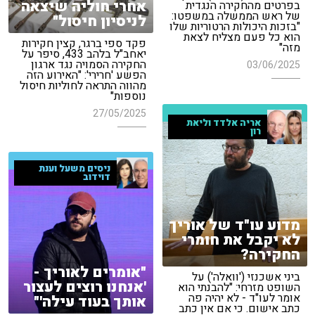
אחרי חוליה שיצאה
בפרטים מהחקירה הנגדית
של ראש הממשלה במשפטו:
לניסיון חיסול"
"בזכות היכולות הרטוריות שלו
הוא כל פעם מצליח לצאת
פקד ספי ברגר, קצין חקירות
מזה"
יאחב"ל בלהב 433, סיפר על
החקירה הסמויה נגד ארגון
03/06/2025
הפשע 'חרירי': "האירוע הזה
מהווה התראה לחוליות חיסול
נוספות"
27/05/2025
אריה אלדד וליאת
רון
ניסים משעל וענת
דוידוב
מדוע עו"ד של אוריך
לא יקבל את חומרי
החקירה?
"אומרים לאוריך -
ביני אשכנזי ('וואלה') על
'אנחנו רוצים לעצור
השופט מזרחי: "להבנתי הוא
אומר לעו"ד - לא יהיה פה
אותך בעוד עילה'"
כתב אישום. כי אם אין כתב