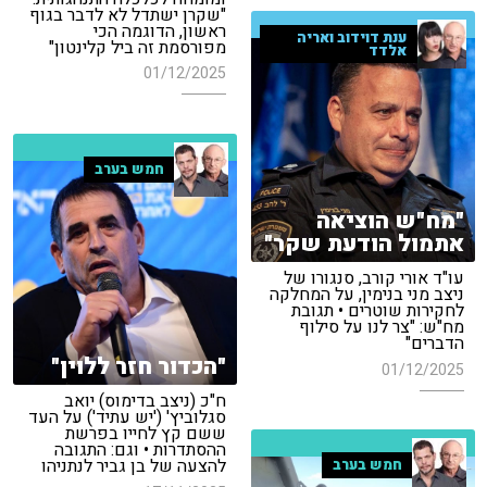
"שקרן ישתדל לא לדבר בגוף
ראשון, הדוגמה הכי
ענת דוידוב ואריה
מפורסמת זה ביל קלינטון"
אלדד
01/12/2025
חמש בערב
"מח"ש הוציאה
אתמול הודעת שקר"
עו"ד אורי קורב, סנגורו של
ניצב מני בנימין, על המחלקה
לחקירות שוטרים • תגובת
מח"ש: "צר לנו על סילוף
הדברים"
"הכדור חזר ללוין"
01/12/2025
ח"כ (ניצב בדימוס) יואב
סגלוביץ' ('יש עתיד') על העד
ששם קץ לחייו בפרשת
ההסתדרות • וגם: התגובה
להצעה של בן גביר לנתניהו
חמש בערב