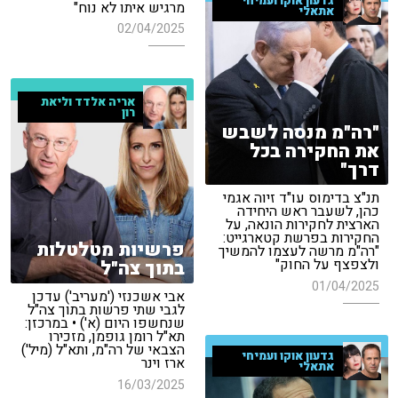
גדעון אוקו ועמיחי
מרגיש איתו לא נוח"
אתאלי
02/04/2025
אריה אלדד וליאת
רון
"רה"מ מנסה לשבש
את החקירה בכל
דרך"
תנ"צ בדימוס עו"ד זיוה אגמי
כהן, לשעבר ראש היחידה
הארצית לחקירות הונאה, על
החקירות בפרשת קטארגייט:
פרשיות מטלטלות
"רה"מ מרשה לעצמו להמשיך
ולצפצף על החוק"
בתוך צה"ל
01/04/2025
אבי אשכנזי ('מעריב') עדכן
לגבי שתי פרשות בתוך צה"ל
שנחשפו היום (א') • במרכזן:
תא"ל רומן גופמן, מזכירו
הצבאי של רה"מ, ותא"ל (מיל')
גדעון אוקו ועמיחי
ארז וינר
אתאלי
16/03/2025