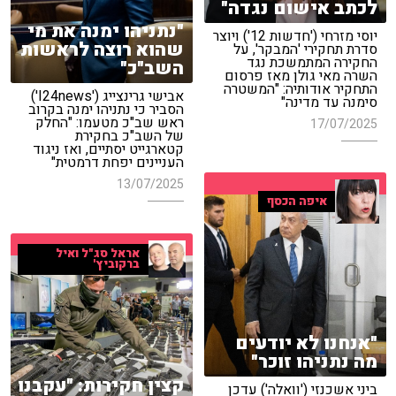
לכתב אישום נגדה"
"נתניהו ימנה את מי
יוסי מזרחי ('חדשות 12') ויוצר
שהוא רוצה לראשות
סדרת תחקירי 'המבקר', על
החקירה המתמשכת נגד
השב"כ"
השרה מאי גולן מאז פרסום
התחקיר אודותיה: "המשטרה
אבישי גרינצייג ('I24news')
סימנה עד מדינה"
הסביר כי נתניהו ימנה בקרוב
ראש שב"כ מטעמו: "החלק
17/07/2025
של השב"כ בחקירת
קטארגייט יסתיים, ואז ניגוד
העניינים יפחת דרמטית"
13/07/2025
איפה הכסף
אראל סג"ל ואיל
ברקוביץ'
"אנחנו לא יודעים
מה נתניהו זוכר"
קצין חקירות: "עקבנו
ביני אשכנזי ('וואלה') עדכן