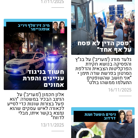
17/11/2025
מיה זיו־וולף ויריב
אופנהיימר
"פסק הדין לא פסח
על אף אחד"
גלעד מורג ('מעריב') על בג"ץ
והפסיקה בנושא חקירת
הפרקליטות הצבאית והדלפת
חשוד בניגוד
הסרטון בפרשת שדה תימן •
עניינים והפרת
"אני חושב שהשופטים
התעלמו ממשהו בולט"
אמונים
16/11/2025
אלון חכמון ('מעריב') על
הניצב הבכיר במשטרה: "הוא
פעל בצורות שונות כדי לסייע
לכאורה לאיש עסקים שהוא
נמצא בקשר איתו, מבלי
ניסים משעל וענת
לדווח"
דוידוב
13/11/2025