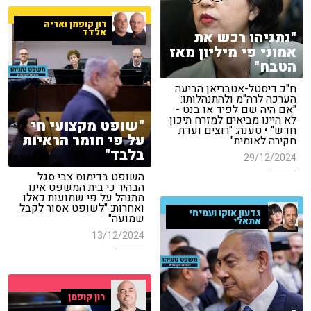
רון קופמן ואריה
אלדד
"נתניהו רכש את
אמוני פי מיליון מאז
הטבח"
ח"כ דיסטל-אטבריאן הביעה
הערכה לרה"מ ולהתנהלותו:
"אם היה שם לפיד או בנט -
לא היינו מביאים למזרח תיכון
"שופט מקצועי חי
חדש" • טענה: "רוצים ועדת
על פי חומר הראיות
חקירה לאומית"
בלבד"
29/12/2024
השופט בדימוס צבי סגל
הבהיר כי בית המשפט אינו
מתנהל על פי שמועות כאלו
ואחרות: "לשופט אסור לקבל
גדעון אוקו ועמיחי
שמועה"
אתאלי
13/12/2024
רון קופמן