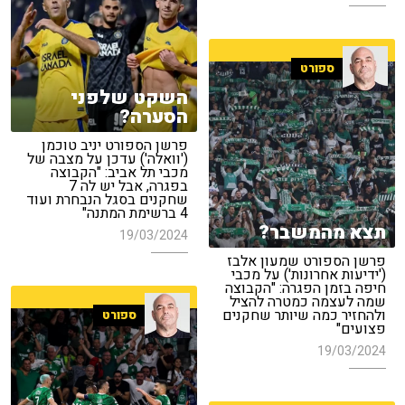
ספורט
השקט שלפני
הסערה?
פרשן הספורט יניב טוכמן
('וואלה') עדכן על מצבה של
מכבי תל אביב: "הקבוצה
בפגרה, אבל יש לה 7
שחקנים בסגל הנבחרת ועוד
4 ברשימת המתנה"
תצא מהמשבר?
19/03/2024
פרשן הספורט שמעון אלבז
('ידיעות אחרונות') על מכבי
חיפה בזמן הפגרה: "הקבוצה
שמה לעצמה כמטרה להציל
ולהחזיר כמה שיותר שחקנים
ספורט
פצועים"
19/03/2024