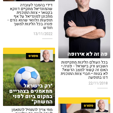
דידי בהסבר לעובדה
שהמונדיאל מתקיים דווקא
בקטאר • צוות התוכנית
מתכונן למונדיאל על אף
תופעות הלוואי שהוא גורם -
פגרה בכל הליגות למשך
חודש
13/11/2022
פה זה לא אירופה
ספורט
בכל העולם הליגות מתקיימות
השבוע ורק בישראל - פגרה •
האם זה קשור למצב הדשא?
לא בטוח • חברי צוות התוכנית
דנו בתופעה
22/11/2018
"רק בישראל
מתאמנים בצהריים
במקום ביום לפני
המשחק"
ספורט
מתי צריך להתחיל להתאמן