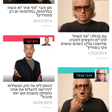
נתן זהבי: "אף אחד לא מנצח
במלחמות, במלחמות יש רק
מפסידים"
30/07/2014
עם סגולה: "אני מאחל
לחכ"ים היוצאים לפגרה
גיא זהר
שיחשבו עלינו כשהם עושים
סקי בשווייץ"
17/03/2014
זהבי עצבני
יהונתן ליס על חוק המשילות:
"הדרישה להעלות את אחוז
החסימה מושכת אש יותר
מהכול"
30/09/2013