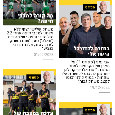
ספורט
מה קורה למכבי
חיפה?
משחק שלישי רצוף ללא
ניצחון למכבי חיפה אחרי 2:2
מול מכבי נתניה • שלמה וייס
('וואלה') טען: "שום משחק
לא היה טוב, מלבד הדרבי
בחזרה לכדורגל
בגביע"
הישראלי
01/02/2023
אבי נמני ('ספורט 1') על
מצבן של הקבוצות לאחר
הפגרה: "יש כאלו שייקח להן
יותר זמן להיכנס לכושר וכאלו
שפחות - בסוף כולנו יכנסו
ספורט
לקצב משחק גבוה"
19/12/2022
ספורט
עדכון במצבה של