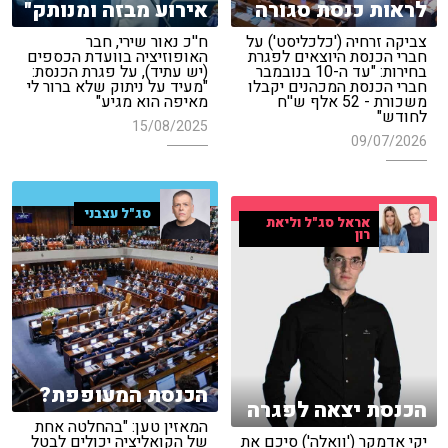
לראות כנסת סגורה
אירוע מבזה ומנותק"
צביקה זרחיה ('כלכליסט') על
ח''כ נאור שירי, חבר
חברי הכנסת היוצאים לפגרת
האופוזיציה בוועדת הכספים
בחירות: "עד ה-10 בנובמבר
(יש עתיד), על פגרת הכנסת:
חברי הכנסת המכהנים יקבלו
"מעיד על ניתוק שלא ברור לי
משכורת - 52 אלף ש''ח
מאיפה הוא מגיע"
לחודש"
15/08/2025
09/07/2026
סג"ל עצבני
אראל סג"ל וליאת
רון
הכנסת המעופפת?
הכנסת יצאה לפגרה
המאזין טען: "בהחלטה אחת
יקי אדמקר ('וואלה') סיכם את
של הקואליציה יכולים לבטל