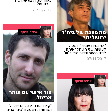
לאחר פגרה בת שלושה
שבועות?
20/11/2017
מה מצבה של בית"ר
איפה הכסף
ירושלים?
"אני מניח שבית"ר תנסה
לעשות שני משחקי אימון
לפני ההתמודדות מול ב"ש"
07/11/2017
איפה הכסף
טור אישי עם תומר
אביטל
"קצרו את הפגרה, או שלכל
הפחות תחשפו, ח"כים יקרים,