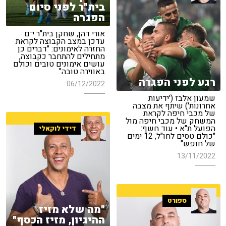
בית"ר לפני סיום
הפגרה
אורי דהן, שחקן בית"ר י־ם
עדכן במצב הקבוצה לקראת
החזרה לאימונים: "דברים כן
מתחילים להתחבר כקבוצה,
עושים אימונים טובים וכולם
באווירה טובה"
רגע לפני הפגרה
06/12/2022
שמעון אלבז ('ידיעות
אחרונות') שיתף את מצבה
של מכבי חיפה לקראת
המשחק של מכבי חיפה מול
הפועל ת"א • עוד חשף:
דידי לוקאלי
"כולם טסים לחו"ל, 12 ימים
של חופש"
13/11/2022
ספורט
"מה שלא מזיז
ההיגיון, מזיז הכסף"