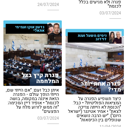
פגרה ולא מגיעים בכלל
24/07/2024
לכנסת"
03/07/2024
גדעון אוקו ועמיחי
אתאלי
ניסים משעל וענת
דוידוב
פגרת קיץ בצל
המלחמה
פגרה אחת יותר
מדי?
איתן כבל זעם: "אם הייתי שם,
הייתי הופך עולם - הפגרה
כיצד תשפיע הפגרה על
הזאת איננה במקומה, בושה
המציאות הפוליטית? • כבל:
לכנסת" • אופיר דיין הסכימה:
"הכנסת לא הייתה צריכה
"זה ממש לזרוע מלח על
לצאת" • אמיר אטינגר ('ישראל
הפצעים"
היום'): "יש הרבה נושאים
03/07/2024
שנופלים בין הכיסאות"
11/04/2024