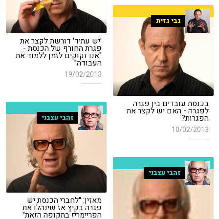
גבי גזית
'יש עתיד' דורשת לקצר את
פגרת החורף של הכנסת -
"אנו זקוקים לזמן ללמוד את
העבודה"
19/02/2013
בכנסת עובדים בין פגרה
לפגרה - האם יש לקצר את
הפגרות?
זהבי עצבני
10/02/2013
זהבי עצבני
מאזין: "לחברי הכנסת יש
פגרה בקיץ אז שינהלו את
הפריימריז בתקופה הזאת"