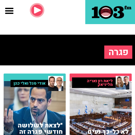
פגרה
ליאת רון ואריה
אודי סגל ואלי כהן
מליניאק
"לצאת לשלושה
לא כל-כך נעים
חודשי פגרה זה