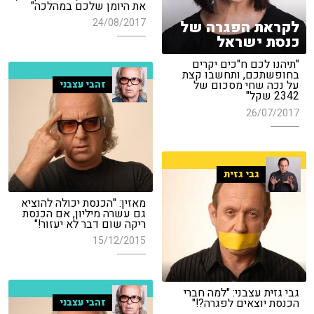
את היומן שלכם במהלכה"
24/08/2017
לקראת הפגרה של
כנסת ישראל
"תיהנו לכם ח"כים יקרים
בחופשתכם, ותחשבו קצת
על נכה שחי מסכום של
זהבי עצבני
2342 שקל"
26/07/2017
גבי גזית
מאזין: "הכנסת יכולה להוציא
גם עשרה מיליון, אם הכנסת
ריקה שום דבר לא יעזור!"
15/12/2015
גבי גזית עצבני: "למה חברי
הכנסת יוצאים לפגרה?!"
זהבי עצבני