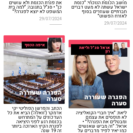
מושב הכנסת הנוכחי: "כנסת
את פגרת הכנסת ולא עושים
ישראל עשתה לא מעט דברים
כן" • סג"ל בתגובה: "למה בית
חברתיים שעוזרים בסוף
המשפט לא יוצא לפגרה?"
לאזרח הפשוט"
29/07/2024
29/07/2024
איפה הכסף
אראל סג"ל וליאת
רון
הפגרה שעוררה
הפגרה שעוררה
סערה
סערה
הכתב והפרשן הפוליטי יקי
ליאת: "איך חברי הקואליציה
אדמקר ('וואלה') הביא את כל
לא תופסים את עצמם
העדכונים על המתרחש
ומבטלים את הפגרה?" •
בכנסת רגע לפני היציאה
אראל: "זה מביש שאנשים
לפגרת הקיץ הארוכה ביותר
כמו יאיר לפיד מדברים על
זה 19 שנה