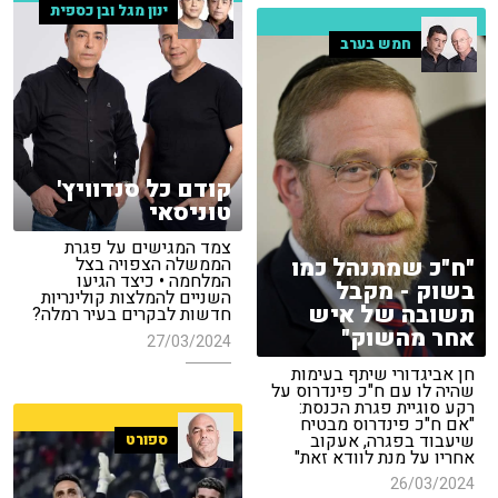
ינון מגל ובן כספית
חמש בערב
קודם כל סנדוויץ'
טוניסאי
צמד המגישים על פגרת
"ח"כ שמתנהל כמו
הממשלה הצפויה בצל
המלחמה • כיצד הגיעו
בשוק - מקבל
השניים להמלצות קולינריות
תשובה של איש
חדשות לבקרים בעיר רמלה?
אחר מהשוק"
27/03/2024
חן אביגדורי שיתף בעימות
שהיה לו עם ח"כ פינדרוס על
רקע סוגיית פגרת הכנסת:
"אם ח"כ פינדרוס מבטיח
שיעבוד בפגרה, אעקוב
ספורט
אחריו על מנת לוודא זאת"
26/03/2024