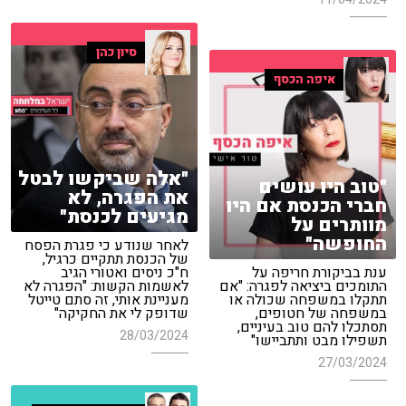
סיון כהן
איפה הכסף
"אלה שביקשו לבטל
"טוב היו עושים
את הפגרה, לא
חברי הכנסת אם היו
מגיעים לכנסת"
מוותרים על
החופשה"
לאחר שנודע כי פגרת הפסח
של הכנסת תתקיים כרגיל,
ענת בביקורת חריפה על
ח"כ ניסים ואטורי הגיב
התומכים ביציאה לפגרה: "אם
לאשמות הקשות: "הפגרה לא
תתקלו במשפחה שכולה או
מעניינת אותי, זה סתם טייטל
במשפחה של חטופים,
שדופק לי את החקיקה"
תסתכלו להם טוב בעיניים,
28/03/2024
תשפילו מבט ותתביישו"
27/03/2024