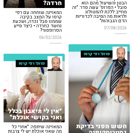
חרדה?
הבטן והשיעול מהם הוא
סובל • הפרופ' עשה סדר: "זה
מחייב ללכת להמטולוג
המאזינה שוחחה עם רפי
ולראות מה הסיבה לכדוריות
קרסו על המצב בקיבה
הדם הגבוהות"
שממנו סבל נכדה, ושכעת
נחשד כחרדה • כיצד סייע
07/08/2026
הפרופסור?
06/02/2026
פרופ' רפי קרסו
פרופ' רפי קרסו
"אין לי תיאבון בכלל
ואני בקושי אוכלת"
חשש מפני בדיקת
המאזינה שיתפה: "אחרי כל
מה שאני אוכלת יש לי צרבות
גסטרוסקופיה