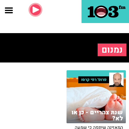
נמנום
פרופ' רפי קרסו
שנת צהריים - כן או
לא?
המאזינה שיתפה כי שמעה