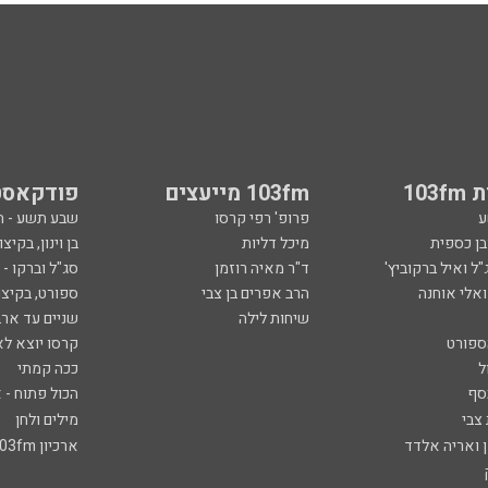
103
103fm מייעצים
פודקאסט
ע
פרופ' רפי קרסו
שבע תשע - 
ובן כספית
מיכל דליות
בן וינון, בקיצו
ל ואיל ברקוביץ'
ד"ר מאיה רוזמן
סג"ל וברקו -
ואלי אוחנה
הרב אפרים בן צבי
ספורט, בקיצו
שיחות לילה
שניים עד ארב
ספורט
קרסו יוצא לא
ל
ככה קמתי
סף
הכול פתוח - א
 צבי
מילים ולחן
ן ואריה אלדד
ארכיון 103fm