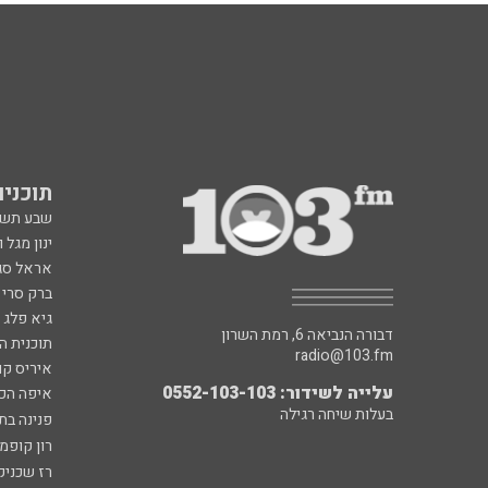
תוכניות fm
שבע תש
ינון מגל 
אראל סג"
ברק סרי 
גיא פלג
דבורה הנביאה 6, רמת השרון
תוכנית ה
radio@103.fm
איריס קו
עלייה לשידור: 0552-103-103
איפה הכ
בעלות שיחה רגילה
פנינה בת
רון קופמ
רז שכניק