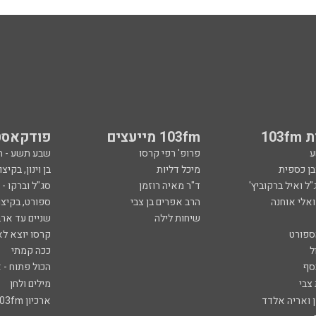
103
103fm מייעצים
פודקאסט
ע
פרופ' רפי קרסו
שבע תשע - 
ובן כספית
מיכל דליות
בן וינון, בקיצו
ל ואיל ברקוביץ'
ד"ר מאיה רוזמן
סג"ל וברקו -
ואלי אוחנה
הרב אפרים בן צבי
ספורט, בקיצו
שיחות לילה
שניים עד ארב
ספורט
קרסו יוצא לא
ל
ככה קמתי
סף
הכול פתוח - א
 צבי
מילים ולחן
ן ואריה אלדד
ארכיון 103fm