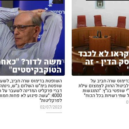
קראו לא לכבד
ק הדין - זה
משה לדור? "כאחר
הטוקבקיסטים"
ימוס שרה חביב על
השופטת בדימוס שרה חביב, לשע
ביטול החוק לצמצום עילת
שופטת בימ"ש השלום ב"ש, גינתה
י שופטי בג"ץ: "התנגשות
דברי פרקליט המדינה לשעבר על ת
 שתי רשויות בכל הכוח"
4000: "עשה פיגוע לא פחות חמור
לפרקליטות"
0
02/07/2023