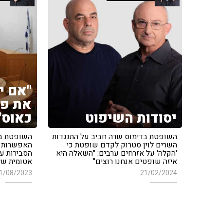
"אם י
את פס
יסודות השיפוט
כאוס"
השופטת בדימוס שרה חביב על התנגדות
השופטת בד
השרים לוין סטרוק לקדם שופטת כי
האפשרות ל
'הקלה' על אזרחים ערבים: "השאלה היא
הסבירות ע"
איזה שופטים אנחנו רוצים"
אטומית של
1/08/2023
21/02/2024