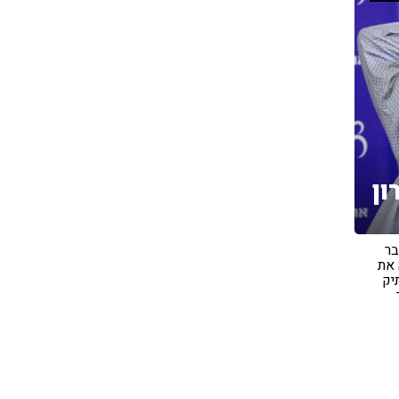
ון
בר
 את
יק