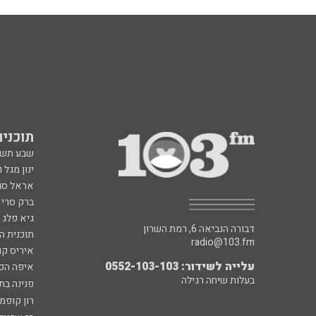
תוכניות fm
שבע תש
ינון מגל 
אראל סג"
ברק סרי 
גיא פלג
דבורה הנביאה 6, רמת השרון
תוכנית ה
radio@103.fm
איריס קו
עלייה לשידור: 0552-103-103
איפה הכ
בעלות שיחה רגילה
פנינה בת
רון קופמ