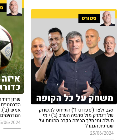
ספ
ספורט
איזה 
כדורג
משחק על כל הקופה
הדרמטיים 
זאב זלצר ('ספורט 1') התייחס למשחק
אמש (ב'): 
של דנמרק מול סרביה הערב (ג') • מי
המדהימים ש
תעלה ומי תלך הביתה בקרב המותח על
5/06/2024
שמינית הגמר?
25/06/2024