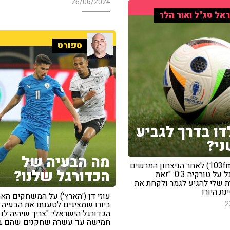
26/06/2024
אל סג"ל ואור הלר
ספורט
דו בדרך לגביע
ני?
מה הבעיה של
יוני הללי (103fm) לאחר הניצחון המרשים
הכדורגל שלנו?
של פורטוגל על טורקיה 0:3: "זאת
ת שלי להגיע לגמר ולקחת את
נת היורו
עוזי דן ('הארץ') על המשחקים האח
2
ביורו שמציגים לטענתו את הבעיה 
הכדורגל הישראלי: "צריך שיהיה לנ
חמישה עד עשרה שחקנים שהם ב