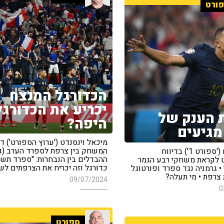
ורט
הכדורגל המנצח
יכריע את הכדורגל
 הענק של
היפה?
 מגיעים
מיכאל וינסנדט ('ערוץ הספורט') דן
המשחק בין צרפת לספרד הערב (ג'
שרון ניסים ('ספורט 1') בדיווח
ההבדלים בין הנבחרות: "ספרד תש
לקראת משחקי רבע הגמר
כדורגל וזה יכריח את הצרפתים לש
• גרמניה נגד ספרד ופורטוגל
צרפת • מי תעלה?
09/07/2024
0
ספורט