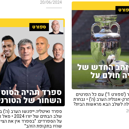
20/06/2024
ורט
ספורט
זהב החדש של
ה חולם על
ספרד תהיה הסוס
זאביק זלצר ('ספורט 1') עם כל הפרטים
השחור של הטורני
ק-אנגליה הערב (ה') • נבחרת
לה לשלב הבא מראשות הבית?
2
ספרד ואיטליה ייפגשו הערב (ה') 
שלב הבתים של יורו 24
על הספרדים: "בספרד אין את הציפ
שהיו בתקופת הזהב"