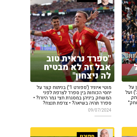
"ספרד נראית טוב
אבל זה לא מבטיח
לה ניצחון"
 על
מוטי איוניר ('ספורט 1') בניתוח קצר על
) ועל
יחסי הכוחות בין ספרד לצרפת לפני
חק
המשחק ביניהן במסגרת חצי גמר היורו? •
חק"
ספרד תהיה בשיאה? • צרפת תנצח?
09/07/2024
ספורט