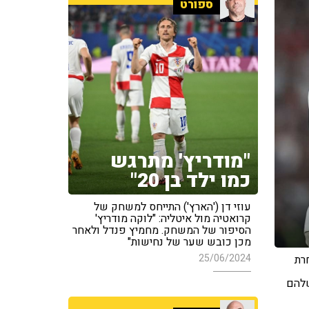
ספורט
"מודריץ' מתרגש
כמו ילד בן 20"
עוזי דן ('הארץ') התייחס למשחק של
קרואטיה מול איטליה: "לוקה מודריץ'
הסיפור של המשחק. מחמיץ פנדל ולאחר
מכן כובש שער של נחישות"
25/06/2024
חרת
להם