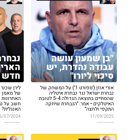
"בן שמעון עושה
נבחר
עבודה נהדרת, יש
האריו
סיכוי ליורו"
חדש
אורי אוזן ('ספורט 1') על המשחק של
נבחרת ישראל נגד נבחרת איטליה
של מאמן נ
שהסתיים בתוצאה הגדולה 5-4 לטובת
האחרונות ג
האיטלקים • אמר: "הנבחרת שיחקה
חשב על טור
התקפי ולחצה"
האנגלית?
6/07/2024
11/09/2025