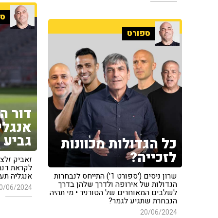
ספ
ספורט
דור ה
אנגלי
גביע
כל הגדולות מכוונות
לזכייה?
לקראת דנמר
שרון ניסים ('ספורט 1') התייחס לנבחרות
אנגליה תע
הגדולות של אירופה ולדרך שלהן בדרך
0/06/2024
לשלבים המאוחרים של הטורניר • מי תהיה
הנבחרת שתגיע לגמר?
20/06/2024