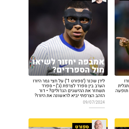
אמבפה יחזור לשיאו
מול הספרדים?
יורו
לירן שכנר ('ספורט 1') על חצי גמר היורו
תגלית
הערב בין ספרד לצרפת (ג') • ספרד
 תופעה
תשחזר את ההישגים הגדולים? • דור
הזהב הצרפתי יביא לראשונה את היורו?
09/07/2024
ספורט