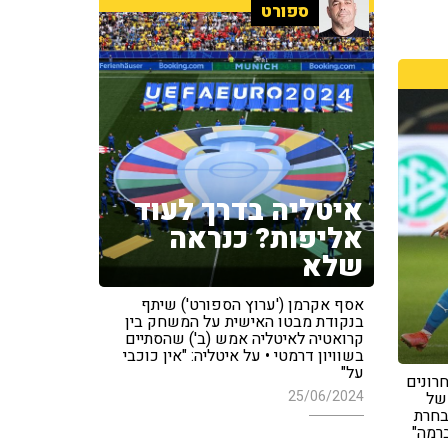
ספורט
איטליה בדרך לעוד
אליפות? כנראה
שלא
אסף אקרמן ('ערוץ הספורט') שיתף
בנקודת מבטו האישית על המשחק בין
קרואטיה לאיטליה אמש (ב') שהסתיים
בשוויון דרמטי • על איטליה: "אין כוכבי
על"
רונים
25/06/2024
של
בחרת
רמה"