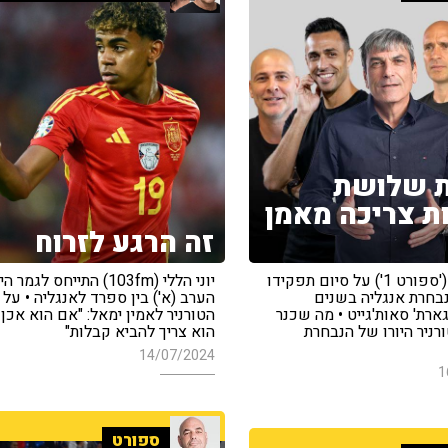
ת שלושת
ת צריכה מאמן
זה הרגע לזרוח
לירן שכנר ('ספורט 1') על סיום תפקידו
יוני הללי (103fm) התייחס לגמר ה
בחרת אנגליה בשנים
הערב (א') בין ספרד לאנגליה • על 
ארת' סאות'גייט • מה שכנר
הטורניר לאמין ימאל: "אם הוא אכן
ניר היורו של הנבחרת
הוא צריך להביא קבלות"
14/07/2024
1
ספורט