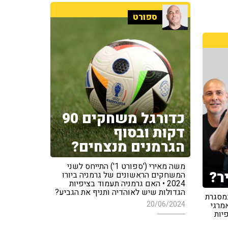
ספורט
כדורגל משחקים 90
דקות ובסוף
הגרמנים מנצחים?
משה מאירי ('ספורט 1') התייחס לשני
ר?
המשחקים הראשונים של גרמניה ביורו
2024 • האם גרמניה תעמוד בציפיות
הגדולות שיש לאוהדיה ותניף את הגביע?
במסגרת
20/06/2024
20 • סאל אמרגי
יות