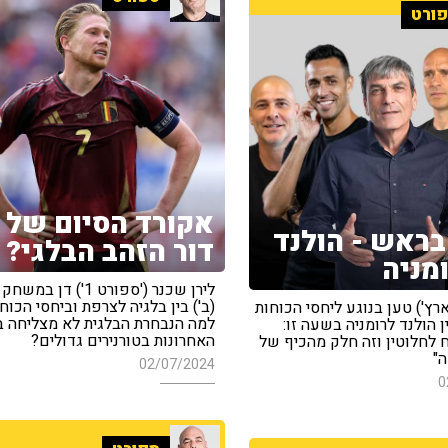
ורט
אקורד הסיום של
ראש - הולנד
דור הזהב הבלגי?
ומניה
לירן שכנר ('ספורט 1') דן
(ב') בין בלגיה לצרפת וביחסי הכוחו
הארץ') טען בנוגע ליחסי הכוחות
למה הנבחרת הבלגית לא מצליחה 
הולנד לרומניה בשעה זו:
האחרונות בטורנירים גדולים?
ח לחלוטין וזה חלק מהכיף של
ה"
02/07/2024
0