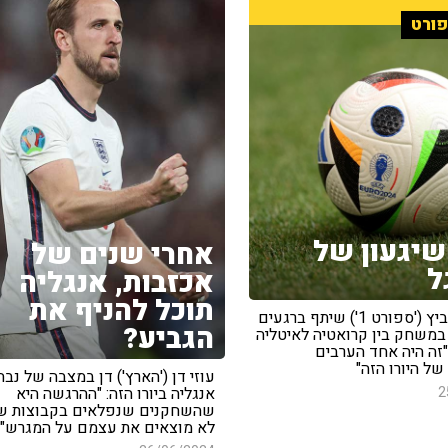
ורט
שיגעון של
אחרי שנים של
ל
אכזבות, אנגליה
תוכל להניף את
שרון דוידוביץ ('ספורט 1') שיתף ברגעים
הגביע?
במשחק בין קרואטיה לאיטליה
"זה היה אחד הערבים
ל היורו הזה"
עוזי דן ('הארץ') דן במצבה של נב
אנגליה ביורו הזה: "ההרגשה היא
2
שהשחקנים שנפלאים בקבוצות ש
לא מוצאים את עצמם על המגרש"