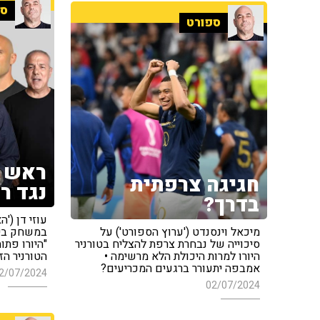
ספ
ספורט
ראש ב
חגיגה צרפתית
נגד ר
בדרך?
עוזי דן ('
מיכאל וינסנדט ('ערוץ הספורט') על
במשחק בין 
סיכוייה של נבחרת צרפת להצליח בטורניר
"היורו פתו
היורו למרות היכולת הלא מרשימה •
הטורניר הז
אמבפה יתעורר ברגעים המכריעים?
2/07/2024
02/07/2024