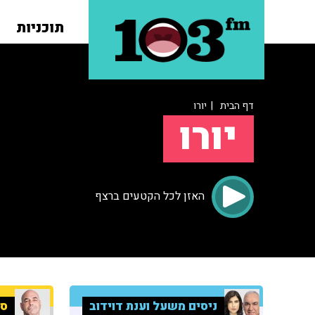
תוכניות
דף הבית
| יורו
יורו
האזן לכל הקטעים ברצף
ניסים משעל וענת דוידוב
ספ