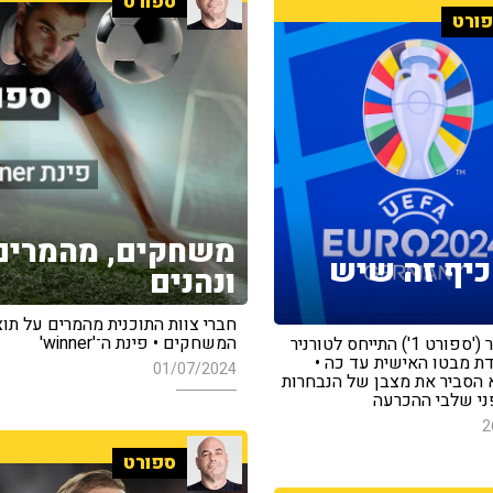
ספורט
ורט
משחקים, מהמרים
כיף זה שיש
ונהנים
חברי צוות התוכנית מהמרים על תו
המשחקים • פינת ה־'winner'
זאביק זלצר ('ספורט 1') התייחס לטורניר
דת מבטו האישית עד כה •
01/07/2024
א הסביר את מצבן של הנבחרות
ני שלבי ההכרעה
2
ספורט