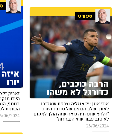
ספ
ספורט
איזה 
יורו
הרבה כוכבים,
כדורגל לא משהו
היורו מנקו
אורי אוזן על אנגליה וצרפת שאכזבו
בנוסף, הו
לאורך שלב הבתים של טורניר היורו:
השונות לפ
"הלחץ שונה וזה נראה שזה הולך למקום
6/06/2024
לא טוב עבור שתי הנבחרות"
26/06/2024