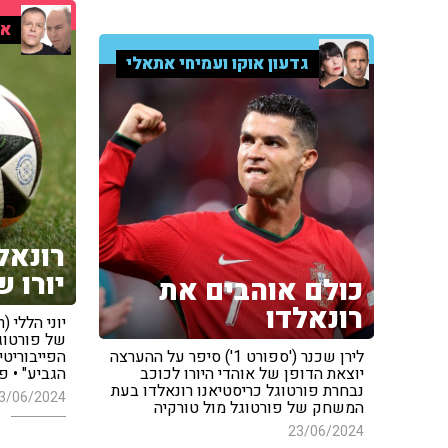
אר
גדעון אוקו ועמיחי אתאלי
רונאל
יורו ש
כולם אוהבים את
רונאלדו
לירן שכנר ('ספורט 1') סיפר על ההערצה
הפייבוריטי
יוצאת הדופן של אוהדי היורו לכוכב
הגביע" • פי
נבחרת פורטוגל כריסטיאנו רונאלדו בעת
3/06/2024
המשחק של פורטוגל מול טורקיה
23/06/2024