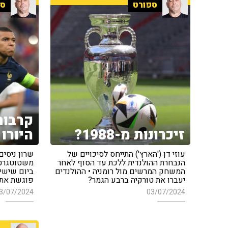
ספורט
ספ
קרבות
זיכרונות מ-1988?
היורו
עוזי דן ('הארץ') התייחס לסיכויים של
הנבחרת ההולנדית ללכת עד הסוף לאחר
משטוטגרט 
המשחק המרשים מול רומניה • ההולנדים
ביום שישי 
יעברו את טורקיה ברבע הגמר?
פוגשת את 
3/07/2024
03/07/2024