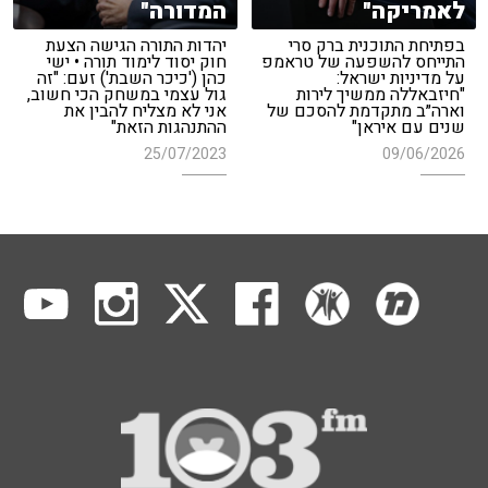
לאמריקה"
המדורה"
בפתיחת התוכנית ברק סרי
יהדות התורה הגישה הצעת
התייחס להשפעה של טראמפ
חוק יסוד לימוד תורה • ישי
על מדיניות ישראל:
כהן ('כיכר השבת') זעם: "זה
"חיזבאללה ממשיך לירות
גול עצמי במשחק הכי חשוב,
וארה״ב מתקדמת להסכם של
אני לא מצליח להבין את
שנים עם איראן"
ההתנהגות הזאת"
25/07/2023
09/06/2026