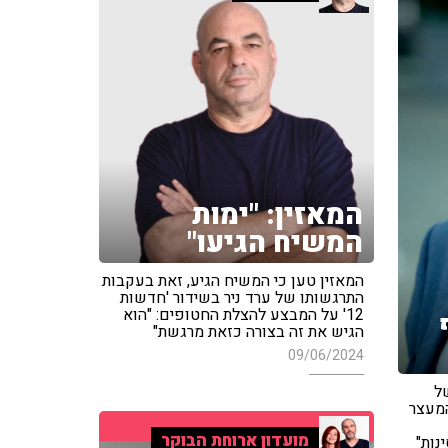
המאזין: "ימות
המשיח הגיעו"
המאזין טען כי המשיח הגיע, זאת בעקבות
התרגשותו של ערד ניר בשידור 'חדשות
12' על המבצע להצלת החטופים: "הוא
הגיש את זה בצורה כזאת מרגשת"
09/06/2024
ה של
המעצר
מועדון ארוחת הבוקר
נות"