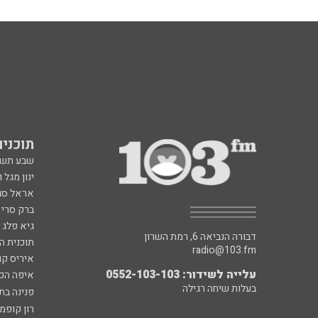
תוכניות fm
שבע תש
ינון מגל 
אראל סג"
ברק סרי 
גיא פלג
דבורה הנביאה 6, רמת השרון
תוכנית ה
radio@103.fm
איריס קו
עלייה לשידור: 0552-103-103
איפה הכ
בעלות שיחה רגילה
פנינה בת
רון קופמ