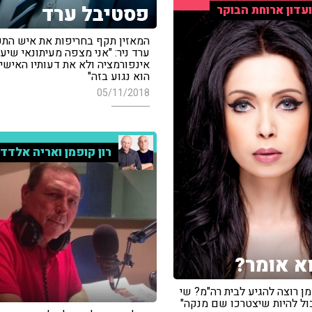
פסטיבל ערד
עדון ארוחת הבוקר
המאזין תקף בחריפות את איש הת
ערד ניר: "אני מצפה מעיתונאי שיעב
אינפורמציה ולא את דעותיו האישיו
הוא נגוע בזה"
05/11/2018
רון קופמן ואריה אלדד
א אומר?
מן רוצה להגיע לבית רה"מ? שי
ול להיות שיצטרכו שם מנקה"