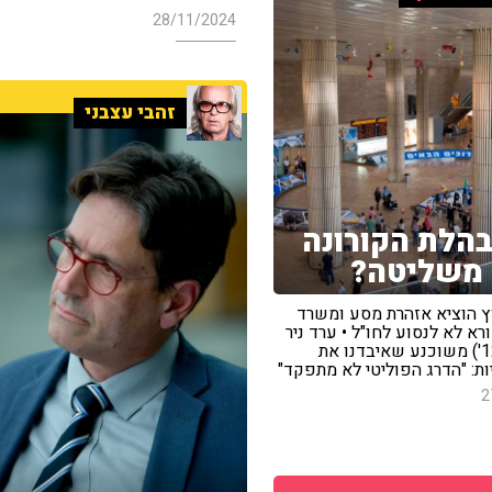
28/11/2024
זהבי עצבני
הלת הקורונה
משליטה?
 הוציא אזהרת מסע ומשרד
רא לא לנסוע לחו"ל • ערד ניר
('חדשות 12') משוכנע שאיבדנו את
ת: "הדרג הפוליטי לא מתפקד"
2