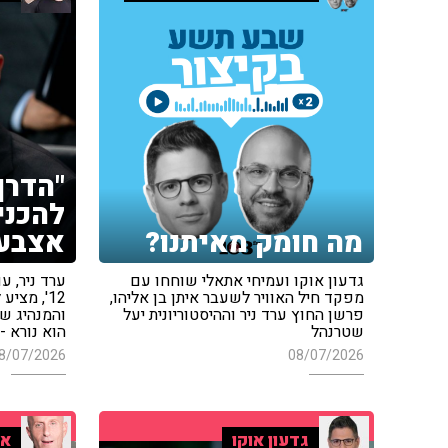
"הדרך
להכני
מה חומק מאיתנו?
אצבעו
גדעון אוקו ועמיחי אתאלי שוחחו עם
ערד ניר, 
מפקד חיל האוויר לשעבר איתן בן אליהו,
12', מצי
פרשן החוץ ערד ניר וההיסטוריונית יעל
והמנהיג של
שטרנהל
הוא נורא -
8/07/2026
08/07/2026
גדעון אוקו
אי