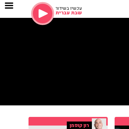
עכשיו בשידור
שבת עברית
רון קופמן