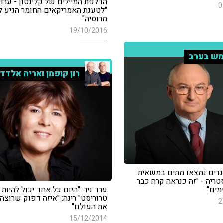
הדלפת המיילים של קלינטון - ערד נ
0
"לטענת האמריקאים החומר הגיע ל
מרוסיה"
19/10/2016
ש בערב
רון קופמן ואריה אלדד
רים נמצאו מתים במשאית
טריה - "זה כנראה קרה כבר
מים"
ערד ניר: "היום כל אחד יכול להיות
טרוריסט" רינה: "איזה דפוק שרוצה
2
את העולם"
15/12/2014