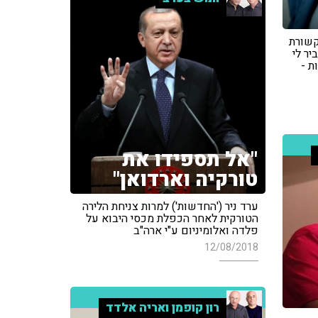
קשורת
יר לי
ת -
"אל תספידו את
טורקיה וארדואן"
ערד ניר ('החדשות') למרות צניחת הלירה
הטורקית לאחר הכפלת מכסי היבוא על
פלדה ואלומיניום ע"י ארה"ב
12/08/2018
רון קופמן ואריה אלדד