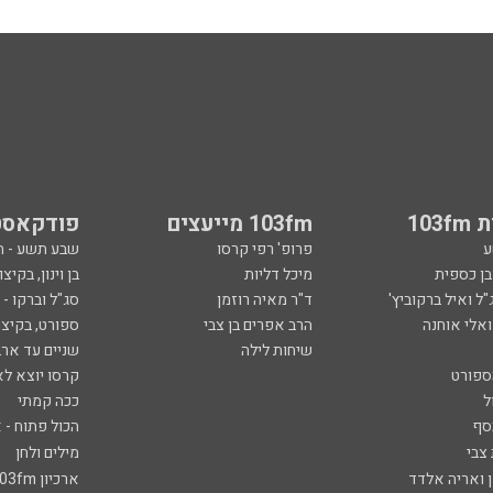
103
103fm מייעצים
פודקאסט
ע
פרופ' רפי קרסו
שבע תשע - 
ובן כספית
מיכל דליות
בן וינון, בקיצו
ל ואיל ברקוביץ'
ד"ר מאיה רוזמן
סג"ל וברקו -
ואלי אוחנה
הרב אפרים בן צבי
ספורט, בקיצו
שיחות לילה
שניים עד ארב
ספורט
קרסו יוצא לא
ל
ככה קמתי
סף
הכול פתוח - א
 צבי
מילים ולחן
ן ואריה אלדד
ארכיון 103fm