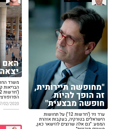
האם ב
יצאה 
משרד החוץ
"מחופשה תיירותית,
הבריאות קו
זה הופך להיות
הפרופורציו
חופשה מבצעית"
7/02/2020
ערד ניר ('חדשות 12') על תחושות
הישראלים בטורקיה, בעקבות אזהרת
המסע: "גם אלה שרוצים להישאר כאן,
משנים תוכניות"