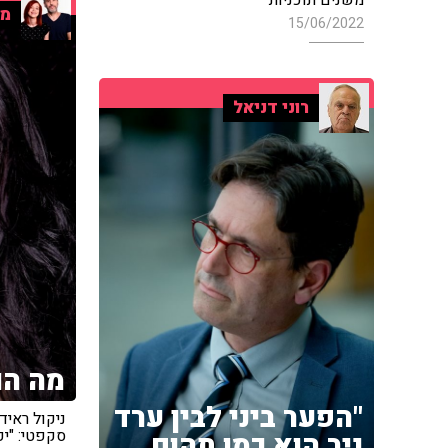
מו
15/06/2022
רוני דניאל
מה הו
"הפער ביני לבין ערד
ניקול ראיד
סקפטי: "יכ
ניר הוא כמו תהום