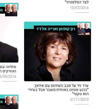
לצד הפלסטיני"
15/07/2014
חמ
רון קופמן ואריה אלדד
סולחה עם ט
הטורקים הכ
5/03/2014
ערד ניר על סבב השיחות עם איראן:
"כרגע אנחנו באווירת משבר אבל בעיניי
הוא טקטי"
21/11/2013
חמ