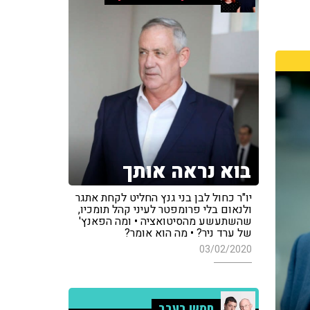
בוא נראה אותך
יו"ר כחול לבן בני גנץ החליט לקחת אתגר
ולנאום בלי פרומפטר לעיני קהל תומכיו,
שהשתעשע מהסיטואציה • ומה הפאנץ'
של ערד ניר? • מה הוא אומר?
03/02/2020
חמש בערב