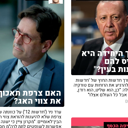
 היחידה היא
ס להם
ת בעין?"
עורך חדשות החוץ של 'חדשות
ע להרגיע את הרוחות עם טורקיה
ה: "כן, הוא שליט, הוא רודן,
האם צרפת תאכוף
 אבל כל העולם אצלו"
את צווי האג?
0
ערד ניר ('חדשות 12') על כוונת
צרפת שלא להיענות להוראת צווי 
הבין־לאומיים: "מקרון ציין כי ישנה
פה הכסף
אפשרות לשופטים לתת לרה"מ חסי