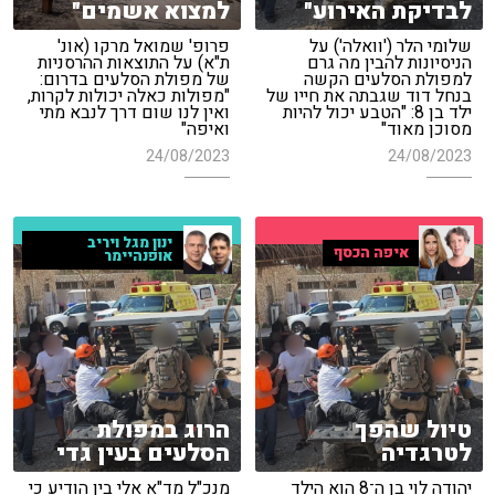
לבדיקת האירוע"
למצוא אשמים"
שלומי הלר ('וואלה') על
פרופ' שמואל מרקו (אונ'
הניסיונות להבין מה גרם
ת"א) על התוצאות ההרסניות
למפולת הסלעים הקשה
של מפולת הסלעים בדרום:
בנחל דוד שגבתה את חייו של
"מפולות כאלה יכולות לקרות,
ילד בן 8: "הטבע יכול להיות
ואין לנו שום דרך לנבא מתי
מסוכן מאוד"
ואיפה"
24/08/2023
24/08/2023
ינון מגל ויריב
איפה הכסף
אופנהיימר
טיול שהפך
הרוג במפולת
לטרגדיה
הסלעים בעין גדי
יהודה לוי בן ה־8 הוא הילד
מנכ"ל מד"א אלי בין הודיע כי