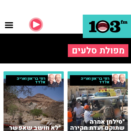
מפולת סלעים
רוני בר־און ואריה
רוני בר־און ואריה
אלדד
אלדד
"סילמן אמרה
שתוקם ועדת חקירה
"לא חושב שאפשר