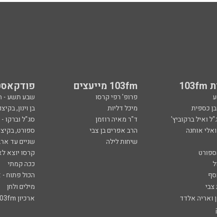
103
103fm מייעצים
פודקאסט
ע
פרופ' רפי קרסו
שבע תשע - 
ובן כספית
מיכל דליות
בן וינון, בקיצו
ל ואיל ברקוביץ'
ד"ר מאיה רוזמן
סג"ל וברקו -
ואלי אוחנה
הרב אפרים בן צבי
ספורט, בקיצו
שיחות לילה
שניים עד ארב
ספורט
קרסו יוצא לא
ל
ככה קמתי
סף
הכול פתוח - א
 צבי
מילים ולחן
ן ואריה אלדד
ארכיון 103fm