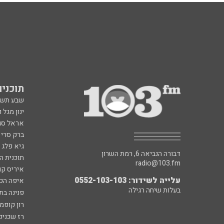
תוכניות fm
שבע תש
ינון מגל 
אראל סג"
ברק סרי 
גיא פלג
דבורה הנביאה 6, רמת השרון
תוכנית ה
radio@103.fm
איריס קו
עלייה לשידור: 0552-103-103
איפה הכ
בעלות שיחה רגילה
פנינה בת
רון קופמ
רז שכניק